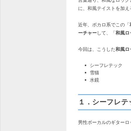
言葉通り、和風なロック
に、和風テイストを加え
近年、ボカロ系でこの「
ーチャー
して、「
和風ロ
今回は、こうした
和風ロ
シーフレテック
雪猫
水鏡
１．シーフレテ
男性ボーカルのギターロ