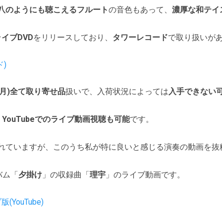
八のようにも聴こえるフルート
の音色もあって、
濃厚な和テイ
イブDVD
をリリースしており、
タワーレコード
で取り扱いが
)
年2月)全て取り寄せ品
扱いで、入荷状況によっては
入手できない
、
YouTubeでのライブ動画視聴も可能
です。
れていますが、このうち私が特に良いと感じる演奏の動画を抜
バム「
夕掛け
」の収録曲「
理宇
」のライブ動画です。
YouTube)