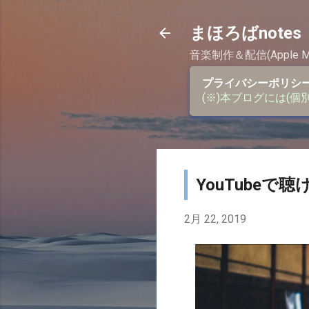
まほろばnotes
音楽制作＆配信(Appl
プライバシーポリシ
(※)本ブログには(個
YouTubeで
2月 22, 2019