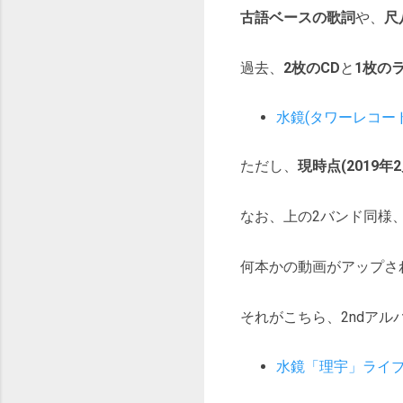
古語ベースの歌詞
や、
尺
過去、
2枚のCD
と
1枚のラ
水鏡(タワーレコード
ただし、
現時点(2019
なお、上の2バンド同様
何本かの動画がアップさ
それがこちら、2ndアル
水鏡「理宇」ライブ版(