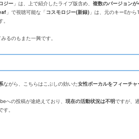
ロジー
」は、上で紹介したライブ版含め、
複数のバージョンが
eaf
」で視聴可能な「
コスモロジー(新録)
」は、元のキーEから
す。
てみるのもまた一興です。
系
ながら、こちらはこぶしの効いた
女性ボーカルをフィーチャ
uTubeへの投稿が途絶えており、
現在の活動状況は不明
ですが、
です。