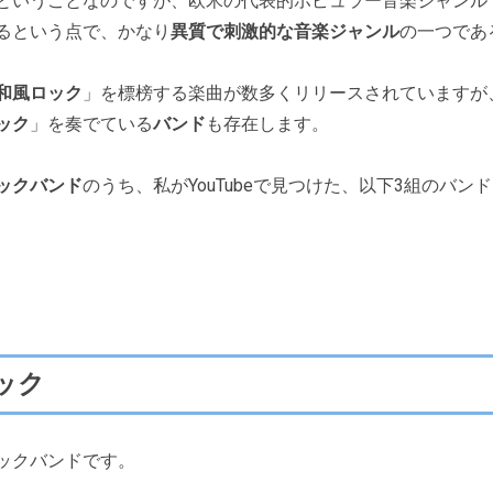
ということなのですが、欧米の代表的ポピュラー音楽ジャンル
るという点で、かなり
異質で刺激的な音楽ジャンル
の一つであ
和風ロック
」を標榜する楽曲が数多くリリースされていますが
ック
」を奏でている
バンド
も存在します。
ックバンド
のうち、私がYouTubeで見つけた、以下3組のバ
ック
ックバンドです。