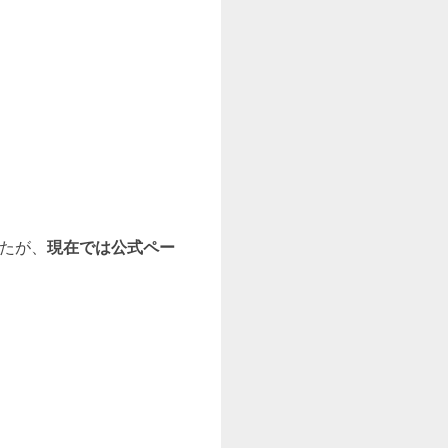
。
したが、
現在では公式ペー
。