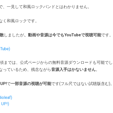
で、一見して和風ロックバンドとはわかりません。
なく和風ロックです。
解散
しましたが
、動画や音源は今でもYouTubeで視聴可能
です
ube)
2年頃までは、公式ページからの無料音源ダウンロードも可能で
なっているため、残念ながら
音源入手はかないません
。
 UP!
で
一部音源の視聴が可能
です(フル尺ではない試聴版含む)
leaf)
UP!)