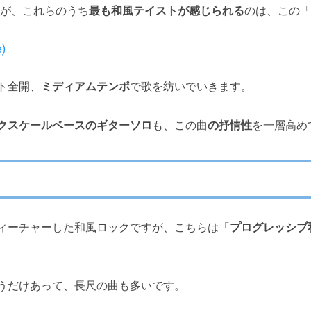
が、これらのうち
最も和風テイストが感じられる
のは、この「
)
ト全開、
ミディアムテンポ
で歌を紡いでいきます。
クスケールベースのギターソロ
も、この曲
の抒情性
を一層高め
ィーチャーした和風ロックですが、こちらは「
プログレッシブ
うだけあって、長尺の曲も多いです。