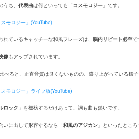
のうち、
代表曲
は何といっても「
コスモロジー
」です。
モロジー」(YouTube)
われているキャッチーな和風フレーズは、
脳内リピート必至
で
映像
もアップされています。
)に比べると、正直音質は良くないものの、盛り上がっている様
モロジー」ライブ版(YouTube)
ルロック
」を標榜するだけあって、詞も曲も熱いです。
合いに出して形容するなら「
和風のアジカン
」といったところ