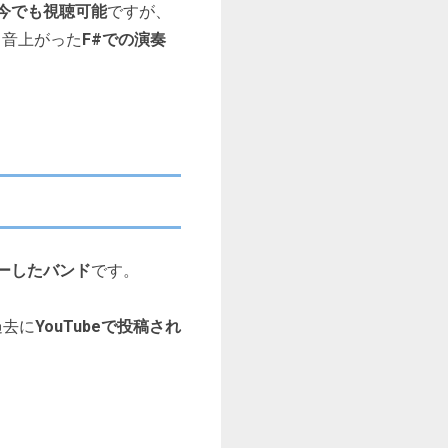
今でも視聴可能
ですが、
1音上がった
F#での演奏
ーしたバンド
です。
過去に
YouTubeで投稿され