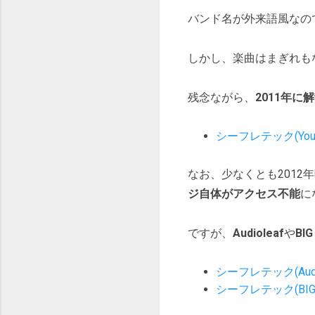
バンド名が外来語風なの
しかし、楽曲はまぎれも
残念ながら、
2011年に
シーフレテック(YouT
なお、少なくとも201
ジ自体がアクセス不能
に
ですが、
Audioleaf
や
BIG
シーフレテック(Audio
シーフレテック(BIG 