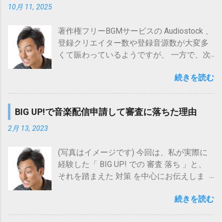
音量アップと音量バランスの両立 」を図る
に歌える環境 を 探している ISOVOX 2
10月 11, 2025
ボイトレ時の防音対策に使えるウタエット
ためのものです。 最初にその大まかな 手順
Midnight Edition posted with カエレバ 楽天
プロの使い方を写真付きで解説。 もっと伸
を示しておくと 現状の音量を把握する 目標
市場 Amazon Yahooショッピング 7net au
著作権フリーBGMサービスの Audiostock 、
び伸び歌いたい なら、やはり 一人カラオケ
全曲平均音量を決める 音量の上げ方を決め
PAY マーケット(Wowma!) ISOVOX2 パーソ
登録クリエイター数や登録音源数が大変多
(ヒトカラ) です！ 2011年に一人カラオケ専
る 音量を上げる といったところになりま
ナルレコーディングスペース posted with
くて賑わっているようですが、 一方で、次
門店「ワンカラ」が東京神田駅前に登場し
す。 ややステップ数が多いように感じるか
カエレバ 楽天市場 Amazon Yahooショッピ
のような状況から「Audiostockへの投稿は
て以降、徐々に定着している感のある一人
もしれませんが、考え方はシンプルです。
ング 7net au PAY マーケット(Wowma!) この
続きを読む
オワコンではないか？」と思う人もいるか
カラオケ(ヒトカラ)。 一人カラオケ(ヒトカ
なお、 音量 の 上げ方 には 以下2種類 あ
グッズ、自宅で歌える防音環境を作りたい
もしれません。 ここ最近の審査厳格化 登録
ラ)は、専門店でなくとも可能なケースも多
り、(方法1)で十分音量を上げられそうであ
方にとっては、 以下のメリット が考えら
曲数の増加による競争の激化 AI作曲の台頭
いですが、やはり 最も気兼ねなく一人で歌
れば(方法1)を、そうでなければ(方法2)を選
BIG UP!で音楽配信申請して審査に落ちた理由
れ、 防音室設置よりは 導入ハードルが低い
(AudiostockではAI作品登録禁止) しかし、
える のは 一人カラオケ専門店 ではないで
択するとよいでしょう。 (方法1) 各曲の音
口周りをふさぐ防音マスク系グッズよりは
前述の通り、サービスとしては賑わってい
2月 13, 2023
しょうか。 ここでは、 大阪 で 一人カラオ
量をそのまま単純に上げる (方法2) 各曲に
自然な歌声が出せる 有力な検討候補になり
るようですから、Audiostockへの投稿がオ
ケ(ヒトカラ) をしたいと考えている方向け
対してマキシマイザーをかけて音量を上げ
得ると思われるのですが、 導入するにあた
ワコンかどうかというより、 状況の変化に
(写真はイメージです) 今回は、私が実際に
に、大阪の...
る (方法2)で必要となるマキシマイザー処理
っては何より「 防音 効果 」が気になるも
応じてどううまく付き合っていくかが重要
経験した「 BIG UP! での 審査 落ち 」と、
可能なツールの例としては、iZotopeの
のではないでしょうか？ (防音マスク系グッ
だと思われます。 そこで、今回はオワコン
それを踏まえた 対策 を中心にお伝えしま
Ozoneが挙げられます(Ozoneは、バージョ
ズと比べてどうなのか、気になる方は以下
と思われがちな要素について確認し、また
す。 特に こんな方 に おススメの内容 で
ン10以降、スタンドアロンアプリがないた
記事もご参考にしていただければ、と思い
今後、Audiostockとどのように向き合って
続きを読む
す。 BIG UP! の 審査 に 落ちた 実例 を 知り
め、DAWソフトや波形編集ソフトにおける
ます。)
いくのがよいのか、考えてみたいと思いま
たい BIG UP! の 審査 についての 対策 を 知
プラグインとして使用する必要がありま
https://www.maholobanotes.com/2021/12/v
す。 １．オワコンと思われがちな要素 ２．