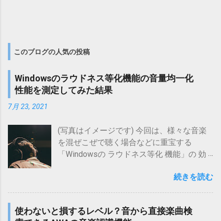
場合があります。 ただし、仮眠は長くな
音が軽めで、残響音も少ないことが多い
りすぎないようにすることが重要であ
壮大な雰囲気を手っ取り早く得たい場合
り、そのためにはアラームの利用が欠か
は、BBC Symphony Orchestra Discoverが
せません。 しかし、周囲に人がいる環境
適していることが多い 室内楽的な雰囲気
このブログの人気の投稿
では、アラーム音を鳴らしたくない場面
を得たい場合は、Miroslav Philharmonik 2
もあるでしょう。 そこで、自分だけに聞
が適していることが多い 以降、比較の方
こえるアラームが必要になるというわけ
Windowsのラウドネス等化機能の音量均一化
針から音源(音色)ごとの比較結果までお
です。 ２．自作の必要性 手軽な方法とし
性能を測定してみた結果
伝えしていきます。 目次に戻る ２．音源
てはスマホのアラーム機能があります
(音色)ごとの比較 Miroslav Philharmonik 2
7月 23, 2021
が、 イヤホンを接続していてもスピーカ
の方が細かく音源(音色)が分かれている
ーから音が出てしまうケースが多く、使
こと、また各音源(音色)のデフォルト状
(写真はイメージです) 今回は、様々な音楽
いづらさを感じることがあります。 イヤ
態から使用を試す場合が多いことから、
を混ぜこぜで聴く場合などに重宝する
ホンのみでアラームを鳴らせるアプリ
比較の方針は以下の通りとします。 BBC
「Windowsの ラウドネス等化 機能」の 効
や、パワーナップ用の動画や音楽
Symphony Orchestra Discov...
果 を 実測確認 してみた 結果 をお伝えしま
(YouTubeやYouTube Music)も存在するよ
続きを読む
す。 ズバリ、 こんな方 に 特におススメの
うですが、 無料のアプリやプランだと広
内容 です。 Windowsの ラウドネス等化 機
告挿入によって使い勝手が悪くなる可能
能の 効果 を 知りたい 元来音量がばらばら
性があります。 また、かつては、アプリ
使わないと損するレベル？音から直接楽曲検
な曲を 均一音量 で 再生したい 音楽 ファイ
やネットに頼らない物理的なアプローチ