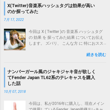
りたい 今回、 審査 に 落ちた 理由 は、配信
す)。 iZotope/Ozone 12 Advanced【オンラ
oc-booth-sp-test-7386.html ISOVOX 2とウ
X(Twitter)音楽系ハッシュタグは効果が高い
これからの向き合い方 ２－１．バリエーシ
申請時に「 商品名 (英語)」と「 タイトル
イン納品】 posted with カエレバ 楽天市場
タエット EX+の防音効果を簡易実測してみ
のか探ってみた
ョン制作に注力する ２－２．シンプルな音
(英語)」に入力した「Ya-Tsugi-Baya (Rapid
Amazon Yahooショッピング au PAY マーケ
た結果 顔だけ防音可能なISOVOX 2。口だけ
源を投稿する ２－３．人間ならではの演奏
Succession)」に対して 「 バージョン名が
7月 17, 2022
ット(Wowma!) サウンドハウス
防音可能なウタエット EX+。防音効果が高
ニュアンスにこだわった作品を投稿する ２
含まれている可能性 」を 指摘 されたため
iZotope/Ozone 12 Standard【オンライン納
いのはどちらなのか、実測して調べてみた
－４．Audiostockに依存しない(他サービス
です。 原題は「Ya-Tsugi-Baya」で、「矢継
今回は X ( Twitter )の 音楽系 ハッシュタグ
品】 posted with カエレバ ...
結果をまとめてお伝えします。 さて、先に
との併用) ３．最後に 1. オワコンと思われ
ぎ早」という日本語のローマ字表記をベー
の 効果 を 探ってみた結果 についてお伝え
今回記事 における 結論 をお伝えしておき
がちな要素 冒頭でも挙げましたが、以下の
スにしたものです。 BIG UP!では、商品名
します。 ズバリ、 こんな方 に 特におスス
ますと、 SoundCloudで無料公開されている
要素が挙げられます。 ここ最近の審査厳格
(アルバム、EPなどのタイトル)や曲タイト
メの内容 です。 X ( Twitter )の ハッシュタ
テスト音源 からすると 20dB以上 の 防音 効
化 登録曲数の増加による競争の激化 AI作曲
ルについて、「商品名(英語)」、「タイトル
続きを読む
グ の 効果 を知りたい 音楽系 の ツイート
果 があり 大いに期待できる といったとこ
の台頭(AudiostockではAI作曲を用いた作品
(英語)」という入力項目があり、これらの項
で いいね数 、 インプレッション数 (表示回
ろです(音源に対する音量解析に基づく)。
登録禁止) ネット検索で確認すると、ここ数
目には原題に対応する英語表記を入力する
数)を 上げたい 今回は自分の約3年半分のツ
もっとも、実際には使用者の声(声質、声量
年の間に審査が厳しくなったというような
ナンバーガール風のジャキジャキ音が欲しく
ことになっています。 今回、英語表記の方
イートを、ハッシュタグなしのもの、音楽
など)や環境(構造、周囲状況等)は様々です
声が散見されます。 また、登録曲数が多い
てFender Japan TL62系のテレキャスを購入
は、わかりやすくするため、「矢継ぎ早」
系ハッシュタグありのものに分けて(両グル
し、 今回解析したテスト音源については、
ため、仮に登録されたとしても、検索結果
した話
の英訳「Rapid Succession」を括弧書きで
ープ間でツイート内容は特に揃えていませ
...
の中で埋もれる確率はかなり高そうです。
追加した「Ya-Tsugi-Baya (Rapid
ん)、 いいね数、インプレッション数(表示
10月 07, 2018
さらにいうと、そもそも次のようは疑問は
Succession)」としたのですが、 どうもそ
回数)を調べてみましたが、例えば いいね数
ありそうです。 人間が作った曲である必要
れが仇になったようです・・・ というわけ
で 傾向 を調べてみると、 結果 はこのよう
今回は、私が2016年に購入し、現在メイン
があるのか AI作曲で事足りる人が増えてい
で、今回得られた 結論 は以下の通りです。
になりました。 縦軸：件数割合(全体に占め
で使用しているFender Japan後継テレキャ