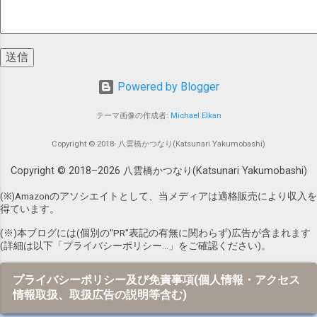
ロワーが少ないアカウントの場合、 よく賑
ガールで向井氏がジャキジャキ鳴らしてい
わっている ハッシュタグ をつけてツイート
たFender Japanのテレキャスター。 2年前
することで、 いいね数 、 インプレッショ
の2016年、ああいう感じの音が欲しいと思
ン数 (表示回数)を上げることが 期待 できる
い、Fender Japanのテレキャスターを入手
と言えそうです。 これは私も体感している
すべく、色々調べ始めました。 ナンバーガ
ことですが、今回調査してみて改めて数値
Powered by Blogger
ール時代に向井氏が使用していたFender
的に認識することができました。 ちなみ
Japanのテレキャスターの型番は、以下のテ
テーマ画像の作成者:
Michael Elkan
に、私がよく使っている音楽系ハッシュタ
レキャスター本「前略、テレキャスター
グは #DTM #DTMer #DTMerと繋がりたい
様」によると、 TL62 、 TL62-B 、 TL62B-
Copyright © 2018- 八雲橋かつなり(Katsunari Yakumobashi)
#音楽 #音楽好き #音楽のある生活 #音楽好
75TX であることがわかりました。 前略、
きと繋がりたい #音楽好きさんと繋がりた
Copyright © 2018–
2026
八雲橋かつなり(Katsunari Yakumobashi)
テレキャスタ-様 /〓出版社/ヴィンテ-ジ・
い #音楽好きな人と繋がりたい といったあ
ギタ-編集部 posted with カエレバ 楽天市場
(※)Amazonのアソシエイトとして、当メディアは適格販売により収入を
たりで...
Amazon Yahooショッピング au PAY マーケ
得ています。
ット(Wowma!) honto 紀伊國屋書店 ネットオ
(※)本ブログには(個別の"PR"表記の有無に関わらず)広告が含まれます
フ というわけで、これらの中から選ぼうと
(詳細は以下「プライバシーポリシー…」をご確認ください)。
思ったわけですが、すでに 2015年春 の時
点で神田商会による Fender Japanブランド
プライバシーポリシー及び免責事項(個人情報・アクセス
が終了 し、 Fender社の「Fe...
情報取扱、取扱広告の説明等含む)