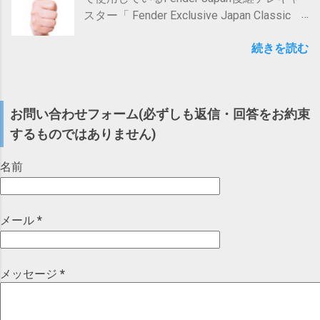
るのではないか AudiostockではAI作曲を用
商品名 や タイトル に「 括弧 」や「 バージ
る該当件数の割合(百分率))[%] 横軸：いいね
スター「 Fender Exclusive Japan Classic
いた作品登録禁止ですが、仮に人間が作っ
ョン名のように思われそうな語 」が含まれ
数(階級)(例：「4」のところは「2超過4以
60s Tele USA Pickups 」について紹介しま
た曲であっても、内容的にAIで作れる曲だ
ていると「バージョン名が含まれている可
下」の範囲を示す) (いいね数32超過のもの
続きを読む
す。 Fender / Japan Exclusive Classic 60s
と判断される場合、価値を感じてもらえな
能性」を指摘されて 審査 落ち する 可能性
はごく少数のため、描画範囲から除外) これ
Telecaster US Pickups 3-Color Sunburst
い可能性もあるでしょう。 目次に戻る ２．
あり ( 対策 )「 括弧 」や「 バージョン名の
をみると、音楽系タグありの分布(下の方の
【池袋店】 posted with カエレバ イシバシ
これからの向き合い方 さて、以上を踏まえ
ように思われそうな語 」の含まれた 商品名
グラフ)の方が、全体的に右(いいね数が高い
楽器 17ショップス Yahooショッピング
て、今後Audiostockとどう付き合っていく
や タイトル を 極力避ける 「括弧」はバー
お問い合わせフォーム(必ずしも返信・回答をお約束
側)に寄っている、 つまり「 音楽系 ハッシ
Amazon 楽天市場 au PAY マーケット
のかを考えてみたいと思います。 現...
ジョン名を示す際に一般的によく使われる
ュタグ を使った方が いいね数 が 上がりや
するものではありません)
(Wowma!) イシバシ楽器 現在 、この「
記号なので、このような審査落ちリスクを
すい 」傾向にあることがお分かりいただけ
Fender Exclusive Japan 」シリーズも 終了
回避するためには使わない方がよいでしょ
るかと思います。 インプレッション数(表示
名前
して「 Made in Japan Traditional 」シリーズ
う。 また「括弧」はなくとも、「バージョ
回数)についても大体似たような傾向です(後
となっている(ラインナップも変わっている)
ン名のように思われそうな語」が入ってい
ほどお伝えしますが)。 もっとも、一口に音
ので 、あくまで当時の情報 としてお読みい
ると、これまた審査落ちリスクが高まると
楽系ハッシュタグといっても、あまりにマ
メール
*
ただければ幸いです。 １．2016年当時の
思われますので、こちらも避けた方がよい
イナーなものだとここまで効果はないでし
Fender Japan後継テレキャスター ２．
かと思います。 それでは以下、詳しくみて
ょうし、 ハッシュタグなしでも、フォロワ
TL62-BとTL62-USの違い ３．TL62-US踏襲
いきましょう！ １．問題の経緯 ２．問題の
ーからよく見られて反応されているアカウ
モデルに決めた理由 ４．TL62-US踏襲モデ
メッセージ
*
原因と対策 ３．括弧付きのタイトルについ
ントであれば、そこまで低い数値にはなら
ルを買って良かったか? １．2016年当時の
て ３－１．...
ないでしょう。 ただ、特に見てくれるフォ
Fender Japan後継テレキャスター ナンバー