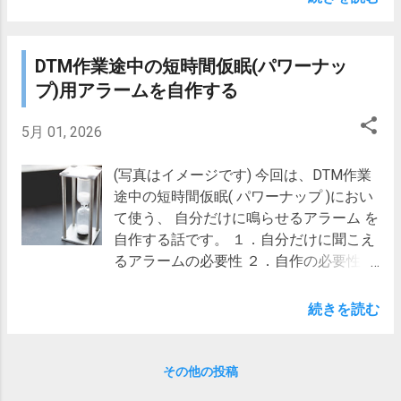
カエレバ サンフォニックスYahoo!店
かなカーブ」 ２－４．ACID Pro 8の「高速フェード」
Yahooショッピング Amazon 楽天市場
とREAPERの「始まりが急なカーブ」 ２－５．ACID Pro
7net au PAY マーケット(Wowma!) サウン
8の「低速フェード」とREAPERの「終わりが急なカー
DTM作業途中の短時間仮眠(パワーナッ
ドハウス IK Multimedia/Miroslav
ブ」 ３．最後に １．カーブパターンの種類 2つのDAW
プ)用アラームを自作する
Philharmonik 2 Upgrade【ダウンロード
ソフトとも、カーブパターンは複数種類あります。
版】【オンライン納品】 posted with カ
(ACID Pro 8) リニアフェード 高速フェード 低速フェー
5月 01, 2026
エレバ 楽天市場 Amazon Yahooショッピ
ド スムーズ フェード シャープ フェード ホールド
ング 7net au PAY マーケット(Wowma!) サ
(REAPER) 直線 水平線 緩やかな...
(写真はイメージです) 今回は、DTM作業
ウンドハウス 私は元々、Miroslav
途中の短時間仮眠( パワーナップ )におい
Philharmonik 2を持っていましたが、パワ
て使う、 自分だけに鳴らせるアラーム を
フルさに欠ける印象も少しあり、BBC
自作する話です。 １．自分だけに聞こえ
Symphony Orchestra Discoverを入手して
るアラームの必要性 ２．自作の必要性
みました。 しかし、詳細な音の比較はし
３．自作の方法 ４．注意点 １．自分だけ
ていなかったので、今回、Strings系にフ
に聞こえるアラームの必要性 DTM作業を
続きを読む
ォーカスして、少し細かく聴き比べてみ
していると、疲れや眠気を感じることが
よう、と思い立った次第です。 １．総評
あります。 そのようなときは、短時間の
２．音源(音色)ごとの比較 １．総評 最初
仮眠(いわゆるパワーナップ)を取り入れ
その他の投稿
にざっと大まかな結論を示します。
ることで、効率よくリフレッシュできる
Miroslav Philharmonik 2の方が音が小さく