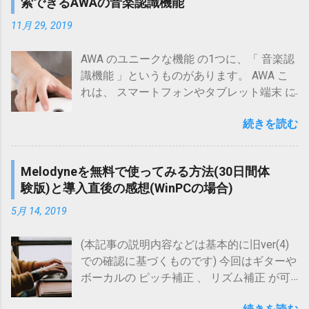
索できるAWAの音楽認識機能
ル は そのまま 音量均一再生したい 今回、
が可能なものとして、キングジムの目覚
測定してみたところ、 以下の結論 を得られ
11月 29, 2019
まし機能付きイヤホン「めざましイヤホ
ました。 ラウドネス等化 機能によって、大
ン」(NMR10)というものが販売されてい
音量の J-POP から小音量の クラシック ま
AWA のユニークな機能 の1つに、「 音楽認
ましたが、現在は入手が難しい状況で
で、ほぼほぼ 均一な音量 で 聴ける 今回の
識機能 」というものがあります。 AWA こ
す。 キングジム KING JIM NMR10 め
測定結果では、 ラウドネス等化 機能によっ
れは、 スマートフォンやタブレット端末 に
ざましイヤホン posted with カエレバ
て、 10dB以上の音量差 を 数dB程度 にまで
音楽を数秒～10秒程度聞かせる ことで、 楽
Kairos Store Yahooショッピング Amazon
縮められる ことを 確認 確認された音量差
続きを読む
曲を特定 してくれるという 機能 です。 通
楽天市場 au PAY マーケット(Wowma!) 目
を グラフ で示すと次の通りとなります。
常 、音楽を検索する際には、 曲名 、 アー
次に戻る ３．自作の方法 以下2つの方法
横軸：音源No.(3種類の音源(アルバム)に対
ティスト名 、 アルバム名 などを テキスト
が考えられます。 音ありファイルと、10
Melodyneを無料で使ってみる方法(30日間体
応) 縦軸：平均音量[dB] このグラフから、
で入力する必要 があるのですが、 必ずしも
～15分程度の長さの無音ファイル(自作)
験版)と導入直後の感想(WinPCの場合)
各音源間で 10dB以上の音量差 のある元音
そうした情報を知っている場合ばかりでは
を準備し、無音ファイル→音ありファイ
源(青棒)が、 ラウドネス等化 機能によって
ない と思います。 「 音楽認識機能 」は、
ルの順に再生されるようなプレイリスト
5月 14, 2019
数dB程度 の 小さな音量差 (橙・灰棒)で再生
「 あのメロディーが聴きたい 」というよう
を作成して再生する 無音の後に音が鳴る
できている ことがわかります。 音量均一化
な、頭の中にある音楽を検索する場合や、
(本記事の説明内容などは基本的に旧ver(4)
パターンのファイルを一つ作り、それを
(再生) というと、ファイルに音量情報を書
街中などで「 今流れているこの曲の情報を
での確認に基づくものです) 今回はギターや
再生する こうしたプレイリストやファイ
き込むリプレイゲインの使用がよく挙げら
知りたい 」といった場合に 威力を発揮 し
ボーカルの ピッチ補正 、 リズム補正 が可
ルを再生したときの音が、イヤホン接続
れますが、 それとは異なり、この ラウドネ
ます。 とはいえ、「 本当にそんなことがで
能なプラグイン/ソフト Melodyne (メロダイ
時にイヤホンのみに出力されることが...
ス等化 機能には ファイルを一切いじらなく
きるの？ 」という疑問を持たれる方も多い