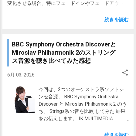
変化させる場合、特にフェードインやフェードアウトの
ためによく使われる基本的な機能です。 しかし、2つの
DAWソフト、ACID Pro 8とREAPERとで、カーブパター
続きを読む
ンの傾向が大きく異なります(デフォルト設定で確認)。
Acid Pro Version 8 posted with カエレバ ワールド輸入
アイテム専門店 Yahooショッピング Amazon 楽天市場
BBC Symphony Orchestra Discoverと
7net au PAY マーケット(Wowma!) ソースネクスト 私
Miroslav Philharmonik 2のストリング
は、長年ACIDシリーズを使ってきて、最近REAPERを使
ス音源を聴き比べてみた感想
い始めたのですが、 ACID Pro 8のような感覚でフェー
ドアウトのカーブを編集しようとすると、どうも音量が
6月 03, 2026
思ったより急激に下がり過ぎてやりづらい・・・ ACID
Pro 8よりもREAPERの方がカーブパターンが急
今回は、2つのオーケストラ系ソフトシ
だ・・・ という印象を持ちました。 そこで、今回は、
ンセ音源、 BBC Symphony Orchestra
この感覚は妥当か？ どれぐらい異なっているのか？ を
Discover と Miroslav Philharmonik 2 のう
確認するため、詳細にカーブパターンを比べてみること
ち、 Strings系の音を比較 してみた 結果
にしました。 １．カーブパターンの種類 ２．カーブパ
をお伝えします。 IK MULTIMEDIA
ターンの比較 ２－１．比較条件 ２－２．ACID Pro 8の
MIROSLAV PHILHARMONIK 2 ダウンロ
「リニアフェード」とREAPERの「直線」 ２－３．
ード版 安心の日本正規品！ posted with
ACID Pro 8の「スムーズ フェード」とREAPERの「緩や
続きを読む