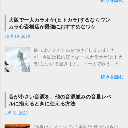
続きを読む
ン)を 無料で使ってみる方法 をお伝えしま
て良い という メリット があります。 もっ
かと思います。 そこで、今回は私が様々な
す。 Melodyne(メロダイン)に限らず、この
とも、リプレイゲインにはないと思われる
パターンの音をスマホに聞かせて、その 認
手のプラグイン/ソフトは、魅力的な反面、
デメリットとして、 音量起伏の大きな楽曲
大阪で一人カラオケ(ヒトカラ)するならワン
識精度を検証した結果 についてお伝えしま
次のような点で足踏みしてしまうのではな
音源の場合、均一化によって(曲中の音量起
カラ心斎橋店が最強におすすめなワケ
す。 話が長くなるので、最初に結論を。 流
いでしょうか。 どれを選べばよいかわから
伏状態が変化させられるので)逆に違和感が
れている楽曲音源 を 認識 させるのは ほぼ
ない (機能の違いによって複数のエディショ
10月 19, 2018
生じることもある といった点もあります
問題なし 音源がなくても 歌ものの歌メロ
ンがある) 買って後悔しないか不安 (結構高
が、 個人的には、こうしたデメリットより
であれば 自分の声で認識可能 いかがでしょ
い！) しかし、 Melodyne (メロダイン)は何
俗っぽいタイトルをつけてしまいました
もメリットの方が大きく、 実用上効率的 な
う、なかなか良さげな気がしませんか？ そ
と 30日間の無料試用が可能 です(最上位版
が、今回は私の好きな 一人カラオケ(ヒトカ
音量均一化(再生)手段 だと思います。 使用
れでは、以下詳しくみていきましょう！
も対象)。 その手順は次の通り、至って簡
ラ) について書きます。 「一人で歌う」と
PC環境によっては、使えないこともありそ
(※)今回紹介する検証は2018年夏頃行った
単！ 公式ページ から ソフトをダウンロー
いうだけなら、防音効果のあるボーカルト
うですが・・・ それでは以下、詳しくみて
ものであり、それ以降に同様の検証を行っ
ド ダウンロードファイルから ソフトインス
続きを読む
レーニング器具「ウタエット プロ」を使っ
いきましょう！ １．測定方法と条件 １－
ても、AWAの仕様や楽曲ラインナップの変
トールを実行 アクティベーションを実行
て、「声を防音しながら自宅で歌う」とい
１．基本方針 １－２．録音対象 １－３．ラ
更などにより、結果が異なる可能性があり
(アクティベーションページへ移動) アクテ
う手もありますが・・・ UTAET PRO ウタエ
ウドネス等化機能設定条件 １－４．録音方
ます。 １．普通の音源は普通に認識できる
音が小さい音源を、他の音源並みの音量レベ
ィベーションページ上で「 トライアルモー
ット プロ 〔自宅練習〕 〔カラオケ〕 〔近
法と使用機材 ２．測定結果 ...
か？ まずは、基本パターンの確認から。 こ
ルに揃えるときに使える方法
ドに切り替える 」を選択 メールアドレス等
所迷惑〕 〔消音〕 posted with カエレバ 島
れは、 CDなどに収録されているスタジオ録
を入力 してアクティベーション完了(試用可
村楽器Yahoo!店 Yahooショッピング Amazon
1月 16, 2023
音の音源 をスマホに聞かせて 認識させてみ
能) Melodyne無償トライアル(公式ページ)
楽天市場 au PAY マーケット(Wowma!) (ウタ
る 、というテストです。 音楽認識テスト結
Melodyne (メロダイン)には、 studio(最上位
エット プロについて気になる方は、以下記
(写真はイメージです) 今回は 音 が 小さい