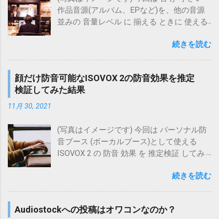
果(通常単一音源) No. アーティスト名 曲名
版)、editor、assistant、essential(最下位版)
事もご参考にしていただければ、と思いま
作品音源(アルバム、EPなど)を、他の音源
ヒット数 候補数 配信 判定 1 Sonic Youth
の4つのエディション があり、 それぞれ使
す。)
並みの 音量レベル に 揃える ときに 使える
Candle(Album Version) 1 1 なし 〇 2
用可能な機能等が異なって います。 各種通
https://www.maholobanotes.com/2020/05/k
方法 をお伝えします。 こんな方に特におス
Hysteric Blue 春～Spring～ 1 1 なし 〇 3 ...
販でも取り扱いがありますが・・・
araoke-at-home-856980.html ウタエット プ
続きを読む
スメの内容です。 古いCD は 音 が 小さい
CELEMONY(セレモニー) Melodyne 5
ロで自宅カラオケ(防音)する方法とやってみ
ので 困っている 音量 が違う作品音源(アル
Studio【DTM】【ピッチ(音程)修正ソフト】
た感想 「防音室がなくても自宅カラオケ(防
バム、EPなど)を他の作品音源並みに 揃え
posted with カエレバ 楽天市場 Amazon
顔だけ防音可能なISOVOX 2の防音効果を推定
音)したい！」防音マスク系グッズとして使
たい 古いCDなどは新しい作品音源に比べて
Yahooショッピング au PAY マーケット
検証してみた結果
えるウタエット プロならそんな願いも実現
音量が小さいことが多いです。 そのCDを聴
(Wowma!) サウンドハウス CELEMONY(セレ
可能！その方法と実際にトライしてみた感
くだけなら、聴いている間だけプレーヤー
11月 30, 2021
モニー) Melodyne 5 Editor【DTM】【ピッ
想についてのまとめ。
のボリュームを上げるだけでよいのです
チ(音程)修正ソフト】 posted with カエレバ
https://www.maholobanotes.com/2019/10/v
が、新しい音源と混ぜこぜに聴く場合に、
(写真はイメージです) 今回は パーソナル防
楽天市場 Amazon Yahooショッピング au
oc-mask-sp-test-856980.html ウタエット
そのような音量差に合わせてボリュームを
音ブース (ボーカルブース)として使える
PAY マーケット(Wowma!) サウンドハウス
プロの防音効果を検証してみた結果 ウタエ
都度切り替えるのは面倒です。 ですので、
ISOVOX 2 の 防音 効果 を 推定検証 してみ
CELEMONY(セレモニー) Melodyne 5
ット プロの防音効果を、類似品のボーカル
こうした音の小さいトラック(曲)の音量を上
た 結果 についてお伝えします。 ズバリ、
Assistant【DTM】【ピッチ(音程)修正ソフ
ダンパーBELTBOXとの比較により、簡易に
げたくなるわけですが、 音量を上げるにあ
続きを読む
こんな方 に 特におススメの内容 です。
ト】 posted with カエレバ 楽天市場
検証してみた結果。
たっては、元々調整されているであろう音
ISOVOX 2 の 防音 効果 が 気になる ISOVOX
Amazon Yahooショッピング au PAY マーケ
https://www.maholobanotes.com/2019/09/h
量バランスもあまり崩したくないところで
2 の 導入 を 検討している 顔だけ防音 でき
ット(Wow...
ow-to-use-voc-mask-856980.html 【簡
Audiostockへの投稿はオワコンなのか？
す。 今回お伝えする方法 は、そのような「
ないか 考えている 防音マスクよりも 自然
単！】ウタエット プロの使い方(写真付き)