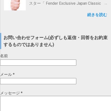
商品名 や タイトル に「 括弧 」や「 バージ
る該当件数の割合(百分率))[%] 横軸：いいね
スター「 Fender Exclusive Japan Classic
果 があり 大いに期待できる といったとこ
ョン名のように思われそうな語 」が含まれ
数(階級)(例：「4」のところは「2超過4以
60s Tele USA Pickups 」について紹介しま
ろです(音源に対する音量解析に基づく)。
ていると「バージョン名が含まれている可
下」の範囲を示す) (いいね数32超過のもの
続きを読む
す。 Fender / Japan Exclusive Classic 60s
もっとも、実際には使用者の声(声質、声量
能性」を指摘されて 審査 落ち する 可能性
はごく少数のため、描画範囲から除外) これ
Telecaster US Pickups 3-Color Sunburst
など)や環境(構造、周囲状況等)は様々です
あり ( 対策 )「 括弧 」や「 バージョン名の
をみると、音楽系タグありの分布(下の方の
【池袋店】 posted with カエレバ イシバシ
し、 今回解析したテスト音源については、
ように思われそうな語 」の含まれた 商品名
グラフ)の方が、全体的に右(いいね数が高い
楽器 17ショップス Yahooショッピング
...
や タイトル を 極力避ける 「括弧」はバー
お問い合わせフォーム(必ずしも返信・回答をお約束
側)に寄っている、 つまり「 音楽系 ハッシ
Amazon 楽天市場 au PAY マーケット
ジョン名を示す際に一般的によく使われる
ュタグ を使った方が いいね数 が 上がりや
するものではありません)
(Wowma!) イシバシ楽器 現在 、この「
記号なので、このような審査落ちリスクを
すい 」傾向にあることがお分かりいただけ
Fender Exclusive Japan 」シリーズも 終了
回避するためには使わない方がよいでしょ
るかと思います。 インプレッション数(表示
名前
して「 Made in Japan Traditional 」シリーズ
う。 また「括弧」はなくとも、「バージョ
回数)についても大体似たような傾向です(後
となっている(ラインナップも変わっている)
ン名のように思われそうな語」が入ってい
ほどお伝えしますが)。 もっとも、一口に音
ので 、あくまで当時の情報 としてお読みい
ると、これまた審査落ちリスクが高まると
楽系ハッシュタグといっても、あまりにマ
メール
*
ただければ幸いです。 １．2016年当時の
思われますので、こちらも避けた方がよい
イナーなものだとここまで効果はないでし
Fender Japan後継テレキャスター ２．
かと思います。 それでは以下、詳しくみて
ょうし、 ハッシュタグなしでも、フォロワ
TL62-BとTL62-USの違い ３．TL62-US踏襲
いきましょう！ １．問題の経緯 ２．問題の
ーからよく見られて反応されているアカウ
モデルに決めた理由 ４．TL62-US踏襲モデ
メッセージ
*
原因と対策 ３．括弧付きのタイトルについ
ントであれば、そこまで低い数値にはなら
ルを買って良かったか? １．2016年当時の
て ３－１．...
ないでしょう。 ただ、特に見てくれるフォ
Fender Japan後継テレキャスター ナンバー
ロワーが少ないアカウントの場合、 よく賑
ガールで向井氏がジャキジャキ鳴らしてい