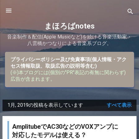
スキップしてメイン コンテンツに移動
まほろばnotes
音楽制作＆配信(Apple Musicなど)を続ける音楽活動家・
八雲橋かつなりによる音楽系ブログ。
プライバシーポリシー及び免責事項(個人情報・アク
セス情報取扱、取扱広告の説明等含む)
(※)本ブログには(個別の"PR"表記の有無に関わらず)
広告が含まれます。
1月, 2019の投稿を表示しています
すべて表示
投
稿
AmplitubeでAC30などのVOXアンプに
対応したモデルは使える？