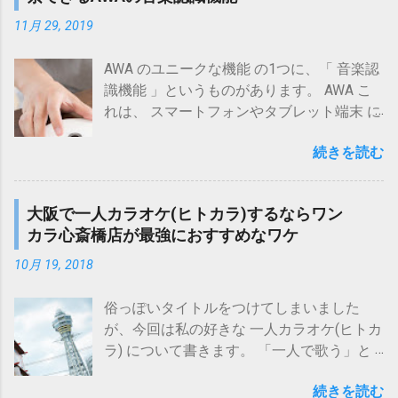
ル は そのまま 音量均一再生したい 今回、
セットで使える というところがポイント
測定してみたところ、 以下の結論 を得られ
11月 29, 2019
です。 なお、 料金 についてはブラウザ
ました。 ラウドネス等化 機能によって、大
や...
音量の J-POP から小音量の クラシック ま
AWA のユニークな機能 の1つに、「 音楽認
で、ほぼほぼ 均一な音量 で 聴ける 今回の
識機能 」というものがあります。 AWA こ
測定結果では、 ラウドネス等化 機能によっ
れは、 スマートフォンやタブレット端末 に
て、 10dB以上の音量差 を 数dB程度 にまで
音楽を数秒～10秒程度聞かせる ことで、 楽
縮められる ことを 確認 確認された音量差
続きを読む
曲を特定 してくれるという 機能 です。 通
を グラフ で示すと次の通りとなります。
常 、音楽を検索する際には、 曲名 、 アー
横軸：音源No.(3種類の音源(アルバム)に対
ティスト名 、 アルバム名 などを テキスト
大阪で一人カラオケ(ヒトカラ)するならワン
応) 縦軸：平均音量[dB] このグラフから、
で入力する必要 があるのですが、 必ずしも
カラ心斎橋店が最強におすすめなワケ
各音源間で 10dB以上の音量差 のある元音
そうした情報を知っている場合ばかりでは
源(青棒)が、 ラウドネス等化 機能によって
ない と思います。 「 音楽認識機能 」は、
10月 19, 2018
数dB程度 の 小さな音量差 (橙・灰棒)で再生
「 あのメロディーが聴きたい 」というよう
できている ことがわかります。 音量均一化
な、頭の中にある音楽を検索する場合や、
俗っぽいタイトルをつけてしまいました
(再生) というと、ファイルに音量情報を書
街中などで「 今流れているこの曲の情報を
が、今回は私の好きな 一人カラオケ(ヒトカ
き込むリプレイゲインの使用がよく挙げら
知りたい 」といった場合に 威力を発揮 し
ラ) について書きます。 「一人で歌う」と
れますが、 それとは異なり、この ラウドネ
ます。 とはいえ、「 本当にそんなことがで
いうだけなら、防音効果のあるボーカルト
ス等化 機能には ファイルを一切いじらなく
きるの？ 」という疑問を持たれる方も多い
続きを読む
レーニング器具「ウタエット プロ」を使っ