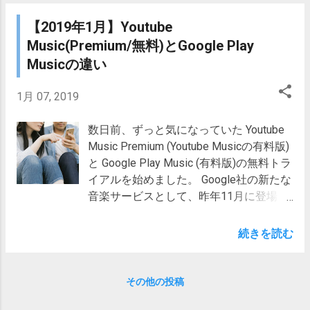
「Something New (Highlights Version)」
長調(D♭) 異名同音調の関係(短調(Minor))
たらセット購入がお得かどうかを検討
(ゆったりとしたエレピソロ
嬰(♯)系 変(♭)系 (♯5)嬰ト短調(G♯m) (♭7)
【2019年1月】Youtube
５．まとめ １．Amplitubeで機材モデル
曲)Audiostock内楽曲ページ ３．
変イ短調(A♭m) (♯6)嬰ニ短調(D♯m) (♭6)
を揃える3つの方法 Amplitube自体は、無
Music(Premium/無料)とGoogle Play
「Playing Cat(Piano Loop) -Alt Ver.-」 タ
変ホ短調(E♭m) (♯7)嬰イ短調(A♯m) (♭5)変
料で導入 できます。 無料でも一通りの機
Musicの違い
グ :ピアノ、軽快、日常、ほのぼの
ロ短調(B♭m) この組み合わせの関係にあ
材モデルが揃っている ので、オーディオ
元々、 猫が遊んでいる光景をイメージ し
る調は、 どちらでも実質的に同じ とみな
インターフェースがあればアンプの音を
1月 07, 2019
て制作した ピアノループ曲 です。 今回
せるのですが、 楽譜を作成する場合に
鳴らすことは可能です。 しかし、 使える
のバージョンでは、尺...
は、どちらか一方に決める必要 がありま
機材モデルの種類が少なく 、またこのソ
数日前、ずっと気になっていた Youtube
す。 では、どのように決めればよいので
フトウェアの目玉である メーカー公認モ
Music Premium (Youtube Musicの有料版)
しょうか？ クラシック曲の採譜などで、
デルは含まれていない ため、物足りなく
と Google Play Music (有料版)の無料トラ
すでに「～長調」などと銘打たれている
思えるかもしれません。 コレクションを
イアルを始めました。 Google社の新たな
場合は、それに従えばよいのですが、ポ
充実化 させるためには、 買い物が必要
音楽サービスとして、昨年11月に登場し
ピュラー音楽などの採譜、もしくは自作
になります。 Amplitubeの買い方には、
た Youtube Music ですが、同じくGoogle
曲の楽譜作成では、特に制限はありませ
大きく分けて次の3つがあります。 単品
社の音楽サービスである Google Play
続きを読む
ん。 とはいえ、 曲の進行によっては、ど
モデルを買う Collectionシリーズを買う
Music 、動画サービスYoutubeの有料版
ちらの調を選択するのかで、楽譜の書き
セットモノを買う 目次に戻る １－１．単
Youtube Premium との違い、それぞれの
やすさ、読みやすさが変わってくる こと
品モデルを買う Amplitubeでは、 アン
関係が今一つよくわからない、という方
その他の投稿
があります。 今回は、20年近くロック、
プ、キャビネット、エフェクター、マイ
も多いかと思います。 私も無料トライア
ポップス系の楽譜を書き続けてきた私
クといった機材の単品モデル が用意され