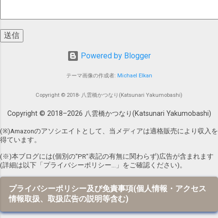
わっている ハッシュタグ をつけてツイート
たFender Japanのテレキャスター。 2年前
することで、 いいね数 、 インプレッショ
の2016年、ああいう感じの音が欲しいと思
ン数 (表示回数)を上げることが 期待 できる
い、Fender Japanのテレキャスターを入手
と言えそうです。 これは私も体感している
すべく、色々調べ始めました。 ナンバーガ
ことですが、今回調査してみて改めて数値
Powered by Blogger
ール時代に向井氏が使用していたFender
的に認識することができました。 ちなみ
Japanのテレキャスターの型番は、以下のテ
テーマ画像の作成者:
Michael Elkan
に、私がよく使っている音楽系ハッシュタ
レキャスター本「前略、テレキャスター
グは #DTM #DTMer #DTMerと繋がりたい
様」によると、 TL62 、 TL62-B 、 TL62B-
Copyright © 2018- 八雲橋かつなり(Katsunari Yakumobashi)
#音楽 #音楽好き #音楽のある生活 #音楽好
75TX であることがわかりました。 前略、
きと繋がりたい #音楽好きさんと繋がりた
Copyright © 2018–
2026
八雲橋かつなり(Katsunari Yakumobashi)
テレキャスタ-様 /〓出版社/ヴィンテ-ジ・
い #音楽好きな人と繋がりたい といったあ
ギタ-編集部 posted with カエレバ 楽天市場
(※)Amazonのアソシエイトとして、当メディアは適格販売により収入を
たりで...
Amazon Yahooショッピング au PAY マーケ
得ています。
ット(Wowma!) honto 紀伊國屋書店 ネットオ
(※)本ブログには(個別の"PR"表記の有無に関わらず)広告が含まれます
フ というわけで、これらの中から選ぼうと
(詳細は以下「プライバシーポリシー…」をご確認ください)。
思ったわけですが、すでに 2015年春 の時
点で神田商会による Fender Japanブランド
プライバシーポリシー及び免責事項(個人情報・アクセス
が終了 し、 Fender社の「Fe...
情報取扱、取扱広告の説明等含む)