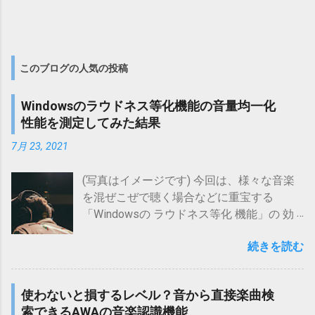
ルを開始するまでは、よくわかりません
が、どのようにしてこの異名同音調を選
ています。 この単品モデルは、 Custom
でしたが、利用し始めてからようやく、
んでいるのか、という点について解説し
Sho...
それらの具体的な違い、関係がみえてき
ます。 １．異名同音調の説明とその使い
ました。 はじめに、 Youtube Premium、
分け 最初に、上で少し説明した 異名同音
このブログの人気の投稿
Youtube Music Premium、Google Play
調 について、 音律 の話からもう少し詳
Music(有料版)の関係 について、重要な
しく説明します。 その後で、 異名同音調
ポイントをまとめた表を載せておきま
Windowsのラウドネス等化機能の音量均一化
の使い分けに関する、私の基本的な考え
す。 Youtube Premium、Youtube Music
性能を測定してみた結果
方について述べます。 音律 とは、ド、
Premium、Google Play Music(有料版)の
レ、ミ、ファ、ソ、ラ、シなど、 各音の
7月 23, 2021
関係 項目 Youtube Premium Youtube
音の高さの関係を決めるもの です。 現
Music Premium Google Play Music(有料
在、少なくとも西洋音楽ルーツの音楽に
(写真はイメージです) 今回は、様々な音楽
版) Youtube Premium特典 〇 × × Youtube
おける音律としては、一般的に 12平均律
を混ぜこぜで聴く場合などに重宝する
Music特典 〇 〇 〇 Google Play Music(有
が用いられています。 この 1...
「Windowsの ラウドネス等化 機能」の 効
料版)特典 〇 〇 〇 料金(個人) 1,100円/月
果 を 実測確認 してみた 結果 をお伝えしま
980円/月 980円/月 料金(ファミリー)
続きを読む
す。 ズバリ、 こんな方 に 特におススメの
1,780円/月 1,480円/月 1,480円/月
内容 です。 Windowsの ラウドネス等化 機
Youtube PremiumはYoutube Music
能の 効果 を 知りたい 元来音量がばらばら
Premiumを含み 、 Youtube Music
使わないと損するレベル？音から直接楽曲検
な曲を 均一音量 で 再生したい 音楽 ファイ
PremiumとGoogle Play Music(有料版)は
索できるAWAの音楽認識機能