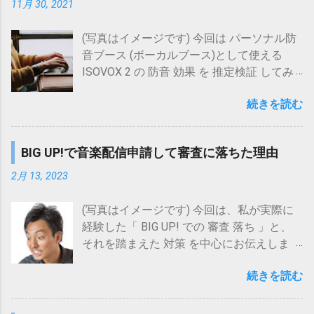
るようですから、Audiostockへの投稿がオ
11月 30, 2021
ケ(ヒトカラ) をしたいと考えている方向け
(Wowma!) サウンドハウス CELEMONY(セレ
ためのものです。 最初にその大まかな 手順
ワコンかどうかというより、 状況の変化に
に、大阪の...
モニー) Melodyne 5 Editor【DTM】【ピッ
を示しておくと 現状の音量を把握する 目標
応じてどううまく付き合っていくかが重要
(写真はイメージです) 今回は パーソナル防
チ(音程)修正ソフト】 posted with カエレバ
全曲平均音量を決める 音量の上げ方を決め
だと思われます。 そこで、今回はオワコン
音ブース (ボーカルブース)として使える
楽天市場 Amazon Yahooショッピング au
る 音量を上げる といったところになりま
と思われがちな要素について確認し、また
ISOVOX 2 の 防音 効果 を 推定検証 してみ
PAY マーケット(Wowma!) サウンドハウス
す。 ややステップ数が多いように感じるか
今後、Audiostockとどのように向き合って
た 結果 についてお伝えします。 ズバリ、
CELEMONY(セレモニー) Melodyne 5
もしれませんが、考え方はシンプルです。
いくのがよいのか、考えてみたいと思いま
続きを読む
こんな方 に 特におススメの内容 です。
Assistant【DTM】【ピッチ(音程)修正ソフ
なお、 音量 の 上げ方 には 以下2種類 あ
す。 １．オワコンと思われがちな要素 ２．
ISOVOX 2 の 防音 効果 が 気になる ISOVOX
ト】 posted with カエレバ 楽天市場
り、(方法1)で十分音量を上げられそうであ
これからの向き合い方 ２－１．バリエーシ
2 の 導入 を 検討している 顔だけ防音 でき
Amazon Yahooショッピング au PAY マーケ
れば(方法1)を、そうでなければ(方法2)を選
BIG UP!で音楽配信申請して審査に落ちた理由
ョン制作に注力する ２－２．シンプルな音
ないか 考えている 防音マスクよりも 自然
ット(Wow...
択するとよいでしょう。 (方法1) 各曲の音
源を投稿する ２－３．人間ならではの演奏
に歌える環境 を 探している ISOVOX 2
2月 13, 2023
量をそのまま単純に上げる (方法2) 各曲に
ニュアンスにこだわった作品を投稿する ２
Midnight Edition posted with カエレバ 楽天
対してマキシマイザーをかけて音量を上げ
－４．Audiostockに依存しない(他サービス
市場 Amazon Yahooショッピング 7net au
(写真はイメージです) 今回は、私が実際に
る (方法2)で必要となるマキシマイザー処理
との併用) ３．最後に 1. オワコンと思われ
PAY マーケット(Wowma!) ISOVOX2 パーソ
経験した「 BIG UP! での 審査 落ち 」と、
可能なツールの例としては、iZotopeの
がちな要素 冒頭でも挙げましたが、以下の
ナルレコーディングスペース posted with
それを踏まえた 対策 を中心にお伝えしま
Ozoneが挙げられます(Ozoneは、バージョ
要素が挙げられます。 ここ最近の審査厳格
カエレバ 楽天市場 Amazon Yahooショッピ
す。 特に こんな方 に おススメの内容 で
ン10以降、スタンドアロンアプリがないた
化 登録曲数の増加による競争の激化 AI作曲
ング 7net au PAY マーケット(Wowma!) この
続きを読む
す。 BIG UP! の 審査 に 落ちた 実例 を 知り
め、DAWソフトや波形編集ソフトにおける
の台頭(AudiostockではAI作曲を用いた作品
グッズ、自宅で歌える防音環境を作りたい
たい BIG UP! の 審査 についての 対策 を 知
プラグインとして使用する必要がありま
登録禁止) ネット検索で確認すると、ここ数
方にとっては、 以下のメリット が考えら
りたい 今回、 審査 に 落ちた 理由 は、配信