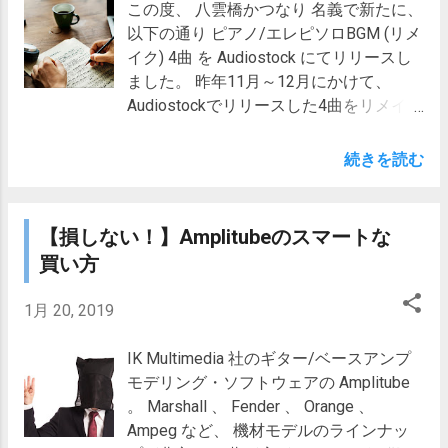
この度、 八雲橋かつなり 名義で新たに、
ペダル、アンプ/キャビネットモデルがあ
以下の通り ピアノ/エレピソロBGM (リメ
ります(下表、横にはみ出ている場合は横
イク) 4曲 を Audiostock にてリリースし
スクロールできます)。 Amplitubeで入手
ました。 昨年11月～12月にかけて、
可能なVOX系機材モデル 種類 Amplitube
Audiostockでリリースした4曲をリメイク
モデル 対応ベースモデル 価格(変動する
したものです。 以下、今回のリメイク版
可能性あり) 含まれているセット エフェ
制作の経緯、各曲の内容についてお伝え
続きを読む
クター(STOMP)モデル Wah 46 Wah V846
していきます。 １．「追憶、夏 (ハイラ
14.99ユーロ/15クレジット AmpliTube
イト版)」 タグ :ピアノ、キレイ、切ない
Jimi Hendrix Anniversary AmpliTube MAX
バラードタイプのピアノソロ曲 です。 オ
Bundle AmpliTube MAX Bundle
【損しない！】Amplitubeのスマートな
リジナル版で 最も盛り上がる最後のサビ
Crossgrade AmpliTube Jimi Hendrix(TM)
買い方
部分を抜粋 しました。 オリジナル版は、
Power DUO Bundle Wah 47 Wah V847
出だしが淡々としているので、その部分
14.99ユーロ/15クレジット AmpliTube
1月 20, 2019
だけを聴くと、おとなしい曲という印象
Metal AmpliTube MAX Bundle AmpliTube
を持たれるかと思い、このようなハイラ
MAX Bundle Crossgrade AmpliTube Metal
IK Multimedia 社のギター/ベースアンプ
イト版を制作しました。 映像モノでもゲ
Power DUO Bundle アンプモデル British
モデリング・ソフトウェアの Amplitube
ームでも、 クライマックスとなるシーン
Tube ...
。 Marshall 、 Fender 、 Orange 、
でお使いいただけるのではないでしょう
Ampeg など、 機材モデルのラインナッ
か。 「追憶、夏 (ハイライト版)」(ゆった