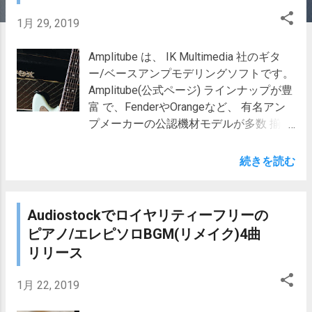
1月 29, 2019
Amplitube は、 IK Multimedia 社のギタ
ー/ベースアンプモデリングソフトです。
Amplitube(公式ページ) ラインナップが豊
富 で、FenderやOrangeなど、 有名アン
プメーカーの公認機材モデルが多数 揃っ
ています。 有名アンプメーカーといえ
ば、これら以外に忘れてはならないのが
続きを読む
VOX 。 現在、実機で入手できる VOXア
ンプ としては AC15 や AC30 がありま
す。 Amplitubeで、これらVOXアンプに
Audiostockでロイヤリティーフリーの
対応するモデルは使用できるのでしょう
ピアノ/エレピソロBGM(リメイク)4曲
か？ １．Amplitubeで揃えられるVox系機
リリース
材モデル Amplitubeで使用できるVOX系
機材モデル は、Fenderなどに比べると
1月 22, 2019
非常に少なく 、 公認モデルもありません
。 VOX系機材モデルとしては以下のワウ