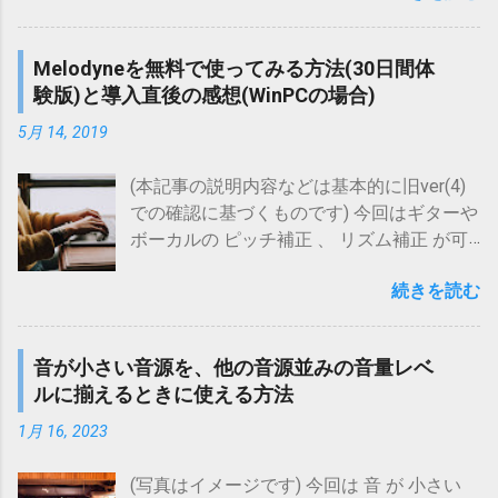
て良い という メリット があります。 もっ
かと思います。 そこで、今回は私が様々な
て、「声を防音しながら自宅で歌う」とい
とも、リプレイゲインにはないと思われる
パターンの音をスマホに聞かせて、その 認
う手もありますが・・・ UTAET PRO ウタエ
デメリットとして、 音量起伏の大きな楽曲
Melodyneを無料で使ってみる方法(30日間体
識精度を検証した結果 についてお伝えしま
ット プロ 〔自宅練習〕 〔カラオケ〕 〔近
音源の場合、均一化によって(曲中の音量起
験版)と導入直後の感想(WinPCの場合)
す。 話が長くなるので、最初に結論を。 流
所迷惑〕 〔消音〕 posted with カエレバ 島
伏状態が変化させられるので)逆に違和感が
れている楽曲音源 を 認識 させるのは ほぼ
村楽器Yahoo!店 Yahooショッピング Amazon
5月 14, 2019
生じることもある といった点もあります
問題なし 音源がなくても 歌ものの歌メロ
楽天市場 au PAY マーケット(Wowma!) (ウタ
が、 個人的には、こうしたデメリットより
であれば 自分の声で認識可能 いかがでしょ
エット プロについて気になる方は、以下記
(本記事の説明内容などは基本的に旧ver(4)
もメリットの方が大きく、 実用上効率的 な
う、なかなか良さげな気がしませんか？ そ
事もご参考にしていただければ、と思いま
での確認に基づくものです) 今回はギターや
音量均一化(再生)手段 だと思います。 使用
れでは、以下詳しくみていきましょう！
す。)
ボーカルの ピッチ補正 、 リズム補正 が可
PC環境によっては、使えないこともありそ
(※)今回紹介する検証は2018年夏頃行った
https://www.maholobanotes.com/2020/05/k
能なプラグイン/ソフト Melodyne (メロダイ
うですが・・・ それでは以下、詳しくみて
ものであり、それ以降に同様の検証を行っ
araoke-at-home-856980.html ウタエット プ
続きを読む
ン)を 無料で使ってみる方法 をお伝えしま
いきましょう！ １．測定方法と条件 １－
ても、AWAの仕様や楽曲ラインナップの変
ロで自宅カラオケ(防音)する方法とやってみ
す。 Melodyne(メロダイン)に限らず、この
１．基本方針 １－２．録音対象 １－３．ラ
更などにより、結果が異なる可能性があり
た感想 「防音室がなくても自宅カラオケ(防
手のプラグイン/ソフトは、魅力的な反面、
ウドネス等化機能設定条件 １－４．録音方
ます。 １．普通の音源は普通に認識できる
音が小さい音源を、他の音源並みの音量レベ
音)したい！」防音マスク系グッズとして使
次のような点で足踏みしてしまうのではな
法と使用機材 ２．測定結果 ...
か？ まずは、基本パターンの確認から。 こ
ルに揃えるときに使える方法
えるウタエット プロならそんな願いも実現
いでしょうか。 どれを選べばよいかわから
れは、 CDなどに収録されているスタジオ録
可能！その方法と実際にトライしてみた感
ない (機能の違いによって複数のエディショ
1月 16, 2023
音の音源 をスマホに聞かせて 認識させてみ
想についてのまとめ。
ンがある) 買って後悔しないか不安 (結構高
る 、というテストです。 音楽認識テスト結
https://www.maholobanotes.com/2019/10/v
い！) しかし、 Melodyne (メロダイン)は何
(写真はイメージです) 今回は 音 が 小さい
果(通常単一音源) No. アーティスト名 曲名