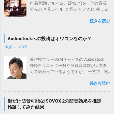
oc-mask-sp-test-856980.html ウタエット
と 30日間の無料試用が可能 です(最上位版
作品音源(アルバム、EPなど)を、他の音源
ヒット数 候補数 配信 判定 1 Sonic Youth
プロの防音効果を検証してみた結果 ウタエ
も対象)。 その手順は次の通り、至って簡
並みの 音量レベル に 揃える ときに 使える
Candle(Album Version) 1 1 なし 〇 2
ット プロの防音効果を、類似品のボーカル
単！ 公式ページ から ソフトをダウンロー
方法 をお伝えします。 こんな方に特におス
Hysteric Blue 春～Spring～ 1 1 なし 〇 3 ...
ダンパーBELTBOXとの比較により、簡易に
ド ダウンロードファイルから ソフトインス
続きを読む
スメの内容です。 古いCD は 音 が 小さい
検証してみた結果。
トールを実行 アクティベーションを実行
ので 困っている 音量 が違う作品音源(アル
https://www.maholobanotes.com/2019/09/h
(アクティベーションページへ移動) アクテ
バム、EPなど)を他の作品音源並みに 揃え
ow-to-use-voc-mask-856980.html 【簡
Audiostockへの投稿はオワコンなのか？
ィベーションページ上で「 トライアルモー
たい 古いCDなどは新しい作品音源に比べて
単！】ウタエット プロの使い方(写真付き)
ドに切り替える 」を選択 メールアドレス等
音量が小さいことが多いです。 そのCDを聴
10月 11, 2025
ボイトレ時の防音対策に使えるウタエット
を入力 してアクティベーション完了(試用可
くだけなら、聴いている間だけプレーヤー
プロの使い方を写真付きで解説。 もっと伸
能) Melodyne無償トライアル(公式ページ)
のボリュームを上げるだけでよいのです
著作権フリーBGMサービスの Audiostock 、
び伸び歌いたい なら、やはり 一人カラオケ
Melodyne (メロダイン)には、 studio(最上位
が、新しい音源と混ぜこぜに聴く場合に、
登録クリエイター数や登録音源数が大変多
(ヒトカラ) です！ 2011年に一人カラオケ専
版)、editor、assistant、essential(最下位版)
そのような音量差に合わせてボリュームを
くて賑わっているようですが、 一方で、次
門店「ワンカラ」が東京神田駅前に登場し
の4つのエディション があり、 それぞれ使
都度切り替えるのは面倒です。 ですので、
のような状況から「Audiostockへの投稿は
て以降、徐々に定着している感のある一人
用可能な機能等が異なって います。 各種通
こうした音の小さいトラック(曲)の音量を上
続きを読む
オワコンではないか？」と思う人もいるか
カラオケ(ヒトカラ)。 一人カラオケ(ヒトカ
販でも取り扱いがありますが・・・
げたくなるわけですが、 音量を上げるにあ
もしれません。 ここ最近の審査厳格化 登録
ラ)は、専門店でなくとも可能なケースも多
CELEMONY(セレモニー) Melodyne 5
たっては、元々調整されているであろう音
曲数の増加による競争の激化 AI作曲の台頭
いですが、やはり 最も気兼ねなく一人で歌
Studio【DTM】【ピッチ(音程)修正ソフト】
顔だけ防音可能なISOVOX 2の防音効果を推定
量バランスもあまり崩したくないところで
(AudiostockではAI作品登録禁止) しかし、
える のは 一人カラオケ専門店 ではないで
posted with カエレバ 楽天市場 Amazon
検証してみた結果
す。 今回お伝えする方法 は、そのような「
前述の通り、サービスとしては賑わってい
しょうか。 ここでは、 大阪 で 一人カラオ
Yahooショッピング au PAY マーケット
音量アップと音量バランスの両立 」を図る