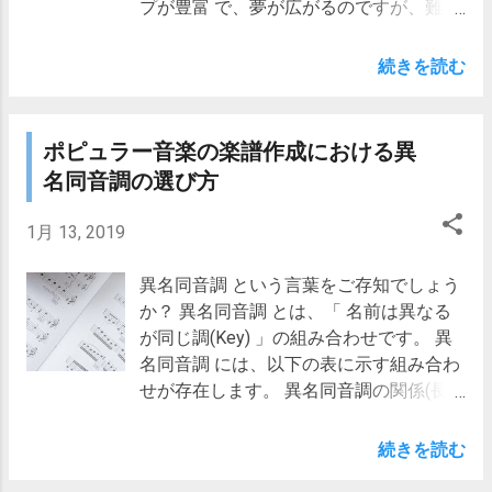
プが豊富 で、夢が広がるのですが、難点
りとしたピアノソロ曲)Audiostock内楽曲
は 商品体系がやや複雑 であること。 公
ページ ２．「Something New (Highlights
式ページを覗いてみたものの、「どれを
続きを読む
Version)」 イメージ :悲しい タグ :エレ
どのように買えばよいのか」がわから
ピ、ゆったり、切ない 切なく悲しげな バ
ず、悩んでいる方も多いのではないでし
ラードタイプのエレピソロ曲 です。 オリ
ょうか？ Amplitube 4(IK Multimedia社公
ポピュラー音楽の楽譜作成における異
ジナル版では、Aメロ→サビを2巡します
式ページ) 私も4年弱Amplitubeを使い続
が、このうち 2巡目を抜粋 したものが今
名同音調の選び方
けていますが、未だに「複雑だなぁ」と
回リリースしたハイライト版(Highlights
思っています。 というわけで今回は、
Version)です。 オリジナル版の出だし
1月 13, 2019
Amplitubeのその豊富過ぎるラインナップ
は、単音メロディーから始まるので、こ
の中から、 本当に必要なものだけを揃え
れまた淡々とした印象を持たれるかと思
異名同音調 という言葉をご存知でしょう
るスマートな買い方 を考えてみました。
い、 和音付きのメロディーから始まるハ
か？ 異名同音調 とは、「 名前は異なる
１．Amplitubeで機材モデルを揃える3つ
イライト版を制作 しました。 元のタイト
が同じ調(Key) 」の組み合わせです。 異
の方法 １－１．単品モデルを買う １－
ルが英語なので、バージョン名表記も
名同音調 には、以下の表に示す組み合わ
２．Collectionシリーズを買う １－３．
「Highlights Version」と英語にしていま
せが存在します。 異名同音調の関係(長
セットモノを買う ２．Amplitubeで損し
す。 映像モノ、ゲームその他媒体問わ
調(Major)) 嬰(♯)系 変(♭)系 (♯5)ロ長調(B)
ないための基本的な買い方方針 ３．まず
ず、 切なげ、悲しげなシーン でお使いい
(♭7)変ハ長調(C♭) (♯6)嬰へ長調(F♯) (♭6)
続きを読む
は欲しい単独モデル、Collectionシリーズ
ただけるのではないでしょうか。
変ト長調(G♭) (♯7)嬰ハ長調(C♯) (♭5)変ニ
をリストアップ ４．欲しいものが決まっ