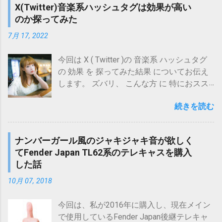
す)。 iZotope/Ozone 12 Advanced【オンラ
年の間に審査が厳しくなったというような
X(Twitter)音楽系ハッシュタグは効果が高い
れ、 防音室設置よりは 導入ハードルが低い
申請時に「 商品名 (英語)」と「 タイトル
イン納品】 posted with カエレバ 楽天市場
声が散見されます。 また、登録曲数が多い
のか探ってみた
口周りをふさぐ防音マスク系グッズよりは
(英語)」に入力した「Ya-Tsugi-Baya (Rapid
Amazon Yahooショッピング au PAY マーケ
ため、仮に登録されたとしても、検索結果
自然な歌声が出せる 有力な検討候補になり
Succession)」に対して 「 バージョン名が
7月 17, 2022
ット(Wowma!) サウンドハウス
の中で埋もれる確率はかなり高そうです。
得ると思われるのですが、 導入するにあた
含まれている可能性 」を 指摘 されたため
iZotope/Ozone 12 Standard【オンライン納
さらにいうと、そもそも次のようは疑問は
っては何より「 防音 効果 」が気になるも
です。 原題は「Ya-Tsugi-Baya」で、「矢継
今回は X ( Twitter )の 音楽系 ハッシュタグ
品】 posted with カエレバ ...
ありそうです。 人間が作った曲である必要
のではないでしょうか？ (防音マスク系グッ
ぎ早」という日本語のローマ字表記をベー
の 効果 を 探ってみた結果 についてお伝え
があるのか AI作曲で事足りる人が増えてい
ズと比べてどうなのか、気になる方は以下
スにしたものです。 BIG UP!では、商品名
します。 ズバリ、 こんな方 に 特におスス
るのではないか AudiostockではAI作曲を用
記事もご参考にしていただければ、と思い
(アルバム、EPなどのタイトル)や曲タイト
メの内容 です。 X ( Twitter )の ハッシュタ
いた作品登録禁止ですが、仮に人間が作っ
ます。)
ルについて、「商品名(英語)」、「タイトル
続きを読む
グ の 効果 を知りたい 音楽系 の ツイート
た曲であっても、内容的にAIで作れる曲だ
https://www.maholobanotes.com/2021/12/v
(英語)」という入力項目があり、これらの項
で いいね数 、 インプレッション数 (表示回
と判断される場合、価値を感じてもらえな
oc-booth-sp-test-7386.html ISOVOX 2とウ
目には原題に対応する英語表記を入力する
数)を 上げたい 今回は自分の約3年半分のツ
い可能性もあるでしょう。 目次に戻る ２．
タエット EX+の防音効果を簡易実測してみ
ナンバーガール風のジャキジャキ音が欲しく
ことになっています。 今回、英語表記の方
イートを、ハッシュタグなしのもの、音楽
これからの向き合い方 さて、以上を踏まえ
た結果 顔だけ防音可能なISOVOX 2。口だけ
てFender Japan TL62系のテレキャスを購入
は、わかりやすくするため、「矢継ぎ早」
系ハッシュタグありのものに分けて(両グル
て、今後Audiostockとどう付き合っていく
防音可能なウタエット EX+。防音効果が高
した話
の英訳「Rapid Succession」を括弧書きで
ープ間でツイート内容は特に揃えていませ
のかを考えてみたいと思います。 現...
いのはどちらなのか、実測して調べてみた
追加した「Ya-Tsugi-Baya (Rapid
ん)、 いいね数、インプレッション数(表示
10月 07, 2018
結果をまとめてお伝えします。 さて、先に
Succession)」としたのですが、 どうもそ
回数)を調べてみましたが、例えば いいね数
今回記事 における 結論 をお伝えしておき
れが仇になったようです・・・ というわけ
で 傾向 を調べてみると、 結果 はこのよう
今回は、私が2016年に購入し、現在メイン
ますと、 SoundCloudで無料公開されている
で、今回得られた 結論 は以下の通りです。
になりました。 縦軸：件数割合(全体に占め
で使用しているFender Japan後継テレキャ
テスト音源 からすると 20dB以上 の 防音 効