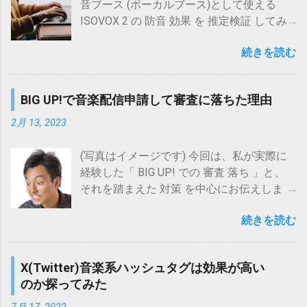
だと思われます。 そこで、今回はオワコン
音ブース (ボーカルブース)として使える
楽天市場 Amazon Yahooショッピング au
る 音量を上げる といったところになりま
と思われがちな要素について確認し、また
ISOVOX 2 の 防音 効果 を 推定検証 してみ
PAY マーケット(Wowma!) サウンドハウス
す。 ややステップ数が多いように感じるか
今後、Audiostockとどのように向き合って
た 結果 についてお伝えします。 ズバリ、
CELEMONY(セレモニー) Melodyne 5
もしれませんが、考え方はシンプルです。
いくのがよいのか、考えてみたいと思いま
続きを読む
こんな方 に 特におススメの内容 です。
Assistant【DTM】【ピッチ(音程)修正ソフ
なお、 音量 の 上げ方 には 以下2種類 あ
す。 １．オワコンと思われがちな要素 ２．
ISOVOX 2 の 防音 効果 が 気になる ISOVOX
ト】 posted with カエレバ 楽天市場
り、(方法1)で十分音量を上げられそうであ
これからの向き合い方 ２－１．バリエーシ
2 の 導入 を 検討している 顔だけ防音 でき
Amazon Yahooショッピング au PAY マーケ
れば(方法1)を、そうでなければ(方法2)を選
BIG UP!で音楽配信申請して審査に落ちた理由
ョン制作に注力する ２－２．シンプルな音
ないか 考えている 防音マスクよりも 自然
ット(Wow...
択するとよいでしょう。 (方法1) 各曲の音
源を投稿する ２－３．人間ならではの演奏
に歌える環境 を 探している ISOVOX 2
2月 13, 2023
量をそのまま単純に上げる (方法2) 各曲に
ニュアンスにこだわった作品を投稿する ２
Midnight Edition posted with カエレバ 楽天
対してマキシマイザーをかけて音量を上げ
－４．Audiostockに依存しない(他サービス
市場 Amazon Yahooショッピング 7net au
(写真はイメージです) 今回は、私が実際に
る (方法2)で必要となるマキシマイザー処理
との併用) ３．最後に 1. オワコンと思われ
PAY マーケット(Wowma!) ISOVOX2 パーソ
経験した「 BIG UP! での 審査 落ち 」と、
可能なツールの例としては、iZotopeの
がちな要素 冒頭でも挙げましたが、以下の
ナルレコーディングスペース posted with
それを踏まえた 対策 を中心にお伝えしま
Ozoneが挙げられます(Ozoneは、バージョ
要素が挙げられます。 ここ最近の審査厳格
カエレバ 楽天市場 Amazon Yahooショッピ
す。 特に こんな方 に おススメの内容 で
ン10以降、スタンドアロンアプリがないた
化 登録曲数の増加による競争の激化 AI作曲
ング 7net au PAY マーケット(Wowma!) この
続きを読む
す。 BIG UP! の 審査 に 落ちた 実例 を 知り
め、DAWソフトや波形編集ソフトにおける
の台頭(AudiostockではAI作曲を用いた作品
グッズ、自宅で歌える防音環境を作りたい
たい BIG UP! の 審査 についての 対策 を 知
プラグインとして使用する必要がありま
登録禁止) ネット検索で確認すると、ここ数
方にとっては、 以下のメリット が考えら
りたい 今回、 審査 に 落ちた 理由 は、配信
す)。 iZotope/Ozone 12 Advanced【オンラ
年の間に審査が厳しくなったというような
X(Twitter)音楽系ハッシュタグは効果が高い
れ、 防音室設置よりは 導入ハードルが低い
申請時に「 商品名 (英語)」と「 タイトル
イン納品】 posted with カエレバ 楽天市場
声が散見されます。 また、登録曲数が多い
のか探ってみた
口周りをふさぐ防音マスク系グッズよりは
(英語)」に入力した「Ya-Tsugi-Baya (Rapid
Amazon Yahooショッピング au PAY マーケ
ため、仮に登録されたとしても、検索結果
自然な歌声が出せる 有力な検討候補になり
Succession)」に対して 「 バージョン名が