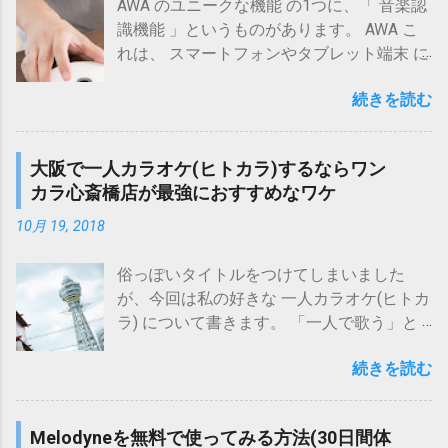
音量の J-POP から小音量の クラシック ま
AWA のユニークな機能 の1つに、「 音楽認
で、ほぼほぼ 均一な音量 で 聴ける 今回の
識機能 」というものがあります。 AWA こ
測定結果では、 ラウドネス等化 機能によっ
れは、 スマートフォンやタブレット端末 に
て、 10dB以上の音量差 を 数dB程度 にまで
音楽を数秒～10秒程度聞かせる ことで、 楽
縮められる ことを 確認 確認された音量差
続きを読む
曲を特定 してくれるという 機能 です。 通
を グラフ で示すと次の通りとなります。
常 、音楽を検索する際には、 曲名 、 アー
横軸：音源No.(3種類の音源(アルバム)に対
ティスト名 、 アルバム名 などを テキスト
大阪で一人カラオケ(ヒトカラ)するならワン
応) 縦軸：平均音量[dB] このグラフから、
で入力する必要 があるのですが、 必ずしも
カラ心斎橋店が最強におすすめなワケ
各音源間で 10dB以上の音量差 のある元音
そうした情報を知っている場合ばかりでは
源(青棒)が、 ラウドネス等化 機能によって
ない と思います。 「 音楽認識機能 」は、
10月 19, 2018
数dB程度 の 小さな音量差 (橙・灰棒)で再生
「 あのメロディーが聴きたい 」というよう
できている ことがわかります。 音量均一化
な、頭の中にある音楽を検索する場合や、
俗っぽいタイトルをつけてしまいました
(再生) というと、ファイルに音量情報を書
街中などで「 今流れているこの曲の情報を
が、今回は私の好きな 一人カラオケ(ヒトカ
き込むリプレイゲインの使用がよく挙げら
知りたい 」といった場合に 威力を発揮 し
ラ) について書きます。 「一人で歌う」と
れますが、 それとは異なり、この ラウドネ
ます。 とはいえ、「 本当にそんなことがで
いうだけなら、防音効果のあるボーカルト
ス等化 機能には ファイルを一切いじらなく
きるの？ 」という疑問を持たれる方も多い
続きを読む
レーニング器具「ウタエット プロ」を使っ
て良い という メリット があります。 もっ
かと思います。 そこで、今回は私が様々な
て、「声を防音しながら自宅で歌う」とい
とも、リプレイゲインにはないと思われる
パターンの音をスマホに聞かせて、その 認
う手もありますが・・・ UTAET PRO ウタエ
デメリットとして、 音量起伏の大きな楽曲
Melodyneを無料で使ってみる方法(30日間体
識精度を検証した結果 についてお伝えしま
ット プロ 〔自宅練習〕 〔カラオケ〕 〔近