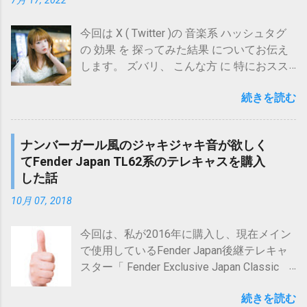
7月 17, 2022
ット(Wowma!) サウンドハウス
の中で埋もれる確率はかなり高そうです。
得ると思われるのですが、 導入するにあた
含まれている可能性 」を 指摘 されたため
iZotope/Ozone 12 Standard【オンライン納
さらにいうと、そもそも次のようは疑問は
っては何より「 防音 効果 」が気になるも
です。 原題は「Ya-Tsugi-Baya」で、「矢継
今回は X ( Twitter )の 音楽系 ハッシュタグ
品】 posted with カエレバ ...
ありそうです。 人間が作った曲である必要
のではないでしょうか？ (防音マスク系グッ
ぎ早」という日本語のローマ字表記をベー
の 効果 を 探ってみた結果 についてお伝え
があるのか AI作曲で事足りる人が増えてい
ズと比べてどうなのか、気になる方は以下
スにしたものです。 BIG UP!では、商品名
します。 ズバリ、 こんな方 に 特におスス
るのではないか AudiostockではAI作曲を用
記事もご参考にしていただければ、と思い
(アルバム、EPなどのタイトル)や曲タイト
メの内容 です。 X ( Twitter )の ハッシュタ
いた作品登録禁止ですが、仮に人間が作っ
ます。)
ルについて、「商品名(英語)」、「タイトル
続きを読む
グ の 効果 を知りたい 音楽系 の ツイート
た曲であっても、内容的にAIで作れる曲だ
https://www.maholobanotes.com/2021/12/v
(英語)」という入力項目があり、これらの項
で いいね数 、 インプレッション数 (表示回
と判断される場合、価値を感じてもらえな
oc-booth-sp-test-7386.html ISOVOX 2とウ
目には原題に対応する英語表記を入力する
数)を 上げたい 今回は自分の約3年半分のツ
い可能性もあるでしょう。 目次に戻る ２．
タエット EX+の防音効果を簡易実測してみ
ナンバーガール風のジャキジャキ音が欲しく
ことになっています。 今回、英語表記の方
イートを、ハッシュタグなしのもの、音楽
これからの向き合い方 さて、以上を踏まえ
た結果 顔だけ防音可能なISOVOX 2。口だけ
てFender Japan TL62系のテレキャスを購入
は、わかりやすくするため、「矢継ぎ早」
系ハッシュタグありのものに分けて(両グル
て、今後Audiostockとどう付き合っていく
防音可能なウタエット EX+。防音効果が高
した話
の英訳「Rapid Succession」を括弧書きで
ープ間でツイート内容は特に揃えていませ
のかを考えてみたいと思います。 現...
いのはどちらなのか、実測して調べてみた
追加した「Ya-Tsugi-Baya (Rapid
ん)、 いいね数、インプレッション数(表示
10月 07, 2018
結果をまとめてお伝えします。 さて、先に
Succession)」としたのですが、 どうもそ
回数)を調べてみましたが、例えば いいね数
今回記事 における 結論 をお伝えしておき
れが仇になったようです・・・ というわけ
で 傾向 を調べてみると、 結果 はこのよう
今回は、私が2016年に購入し、現在メイン
ますと、 SoundCloudで無料公開されている
で、今回得られた 結論 は以下の通りです。
になりました。 縦軸：件数割合(全体に占め
で使用しているFender Japan後継テレキャ
テスト音源 からすると 20dB以上 の 防音 効
商品名 や タイトル に「 括弧 」や「 バージ
る該当件数の割合(百分率))[%] 横軸：いいね
スター「 Fender Exclusive Japan Classic
果 があり 大いに期待できる といったとこ
ョン名のように思われそうな語 」が含まれ
数(階級)(例：「4」のところは「2超過4以
60s Tele USA Pickups 」について紹介しま
ろです(音源に対する音量解析に基づく)。
ていると「バージョン名が含まれている可
下」の範囲を示す) (いいね数32超過のもの
続きを読む
す。 Fender / Japan Exclusive Classic 60s
もっとも、実際には使用者の声(声質、声量