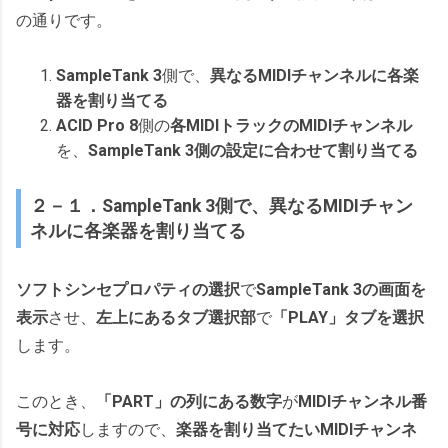
の通りです。
SampleTank 3
側で、
異なるMIDIチャンネルに各楽
器を割り当てる
ACID Pro 8
側の
各MIDIトラックのMIDIチャンネル
を、
SampleTank 3側の設定に合わせて割り当てる
２－１．SampleTank 3側で、異なるMIDIチャン
ネルに各楽器を割り当てる
ソフトシンセプロパティの選択
で
SampleTank 3の画面を
表示
させ、
左上にあるタブ選択部
で
「PLAY」タブを選択
します。
このとき、
「PART」の列にある数字
が
MIDIチャンネル番
号に対応
しますので、
楽器を割り当てたいMIDIチャンネ