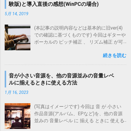
音源の場合、均一化によって(曲中の音量起
験版)と導入直後の感想(WinPCの場合)
す。 話が長くなるので、最初に結論を。 流
所迷惑〕 〔消音〕 posted with カエレバ 島
伏状態が変化させられるので)逆に違和感が
れている楽曲音源 を 認識 させるのは ほぼ
村楽器Yahoo!店 Yahooショッピング Amazon
5月 14, 2019
生じることもある といった点もあります
問題なし 音源がなくても 歌ものの歌メロ
楽天市場 au PAY マーケット(Wowma!) (ウタ
が、 個人的には、こうしたデメリットより
であれば 自分の声で認識可能 いかがでしょ
エット プロについて気になる方は、以下記
(本記事の説明内容などは基本的に旧ver(4)
もメリットの方が大きく、 実用上効率的 な
う、なかなか良さげな気がしませんか？ そ
事もご参考にしていただければ、と思いま
での確認に基づくものです) 今回はギターや
音量均一化(再生)手段 だと思います。 使用
れでは、以下詳しくみていきましょう！
す。)
ボーカルの ピッチ補正 、 リズム補正 が可
PC環境によっては、使えないこともありそ
(※)今回紹介する検証は2018年夏頃行った
https://www.maholobanotes.com/2020/05/k
能なプラグイン/ソフト Melodyne (メロダイ
うですが・・・ それでは以下、詳しくみて
ものであり、それ以降に同様の検証を行っ
araoke-at-home-856980.html ウタエット プ
続きを読む
ン)を 無料で使ってみる方法 をお伝えしま
いきましょう！ １．測定方法と条件 １－
ても、AWAの仕様や楽曲ラインナップの変
ロで自宅カラオケ(防音)する方法とやってみ
す。 Melodyne(メロダイン)に限らず、この
１．基本方針 １－２．録音対象 １－３．ラ
更などにより、結果が異なる可能性があり
た感想 「防音室がなくても自宅カラオケ(防
手のプラグイン/ソフトは、魅力的な反面、
ウドネス等化機能設定条件 １－４．録音方
ます。 １．普通の音源は普通に認識できる
音が小さい音源を、他の音源並みの音量レベ
音)したい！」防音マスク系グッズとして使
次のような点で足踏みしてしまうのではな
法と使用機材 ２．測定結果 ...
か？ まずは、基本パターンの確認から。 こ
ルに揃えるときに使える方法
えるウタエット プロならそんな願いも実現
いでしょうか。 どれを選べばよいかわから
れは、 CDなどに収録されているスタジオ録
可能！その方法と実際にトライしてみた感
ない (機能の違いによって複数のエディショ
1月 16, 2023
音の音源 をスマホに聞かせて 認識させてみ
想についてのまとめ。
ンがある) 買って後悔しないか不安 (結構高
る 、というテストです。 音楽認識テスト結
https://www.maholobanotes.com/2019/10/v
い！) しかし、 Melodyne (メロダイン)は何
(写真はイメージです) 今回は 音 が 小さい
果(通常単一音源) No. アーティスト名 曲名
oc-mask-sp-test-856980.html ウタエット
と 30日間の無料試用が可能 です(最上位版
作品音源(アルバム、EPなど)を、他の音源
ヒット数 候補数 配信 判定 1 Sonic Youth
プロの防音効果を検証してみた結果 ウタエ
も対象)。 その手順は次の通り、至って簡
並みの 音量レベル に 揃える ときに 使える
Candle(Album Version) 1 1 なし 〇 2
ット プロの防音効果を、類似品のボーカル
単！ 公式ページ から ソフトをダウンロー
方法 をお伝えします。 こんな方に特におス
Hysteric Blue 春～Spring～ 1 1 なし 〇 3 ...