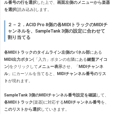
ル番号の行を選択
した上で、
画面左側のメニューから楽器
を選択
(読み込み)します。
２－２．ACID Pro 8側の各MIDIトラックのMIDIチ
ャンネルを、SampleTank 3側の設定に合わせて
割り当てる
各MIDIトラックのタイムライン左側のパネル部
にある
MIDI出力ボタン
(「入力」ボタンの右隣にある
鍵盤アイコ
ン
)をクリックして
メニュー表示
させ、「
MIDIチャンネ
ル
」にカーソルを当てると、
MIDIチャンネル番号のリス
ト
が現れます。
SampleTank 3側のMIDIチャンネル番号設定を確認
して、
各MIDIトラック
(楽器)に対応する
MIDIチャンネル番号
を、
このリストから選択
していきます。