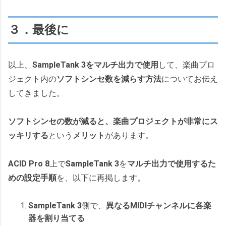
３．最後に
以上、
SampleTank 3をマルチ出力で使用
して、楽曲プロ
ジェクト内の
ソフトシンセ数を減らす方法
についてお伝え
してきました。
ソフトシンセの数が減ると、楽曲プロジェクトが非常にス
ッキリする
という
メリット
があります。
ACID Pro 8
上で
SampleTank 3
を
マルチ出力で使用するた
めの設定手順
を、以下に再掲します。
SampleTank 3
側で、
異なるMIDIチャンネルに各楽
器を割り当てる