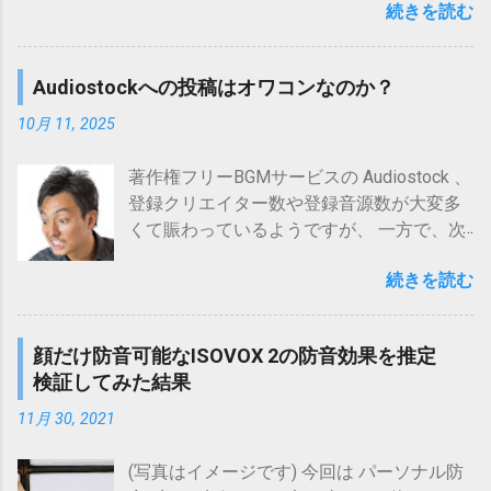
ダンパーBELTBOXとの比較により、簡易に
ド ダウンロードファイルから ソフトインス
続きを読む
スメの内容です。 古いCD は 音 が 小さい
検証してみた結果。
トールを実行 アクティベーションを実行
ので 困っている 音量 が違う作品音源(アル
https://www.maholobanotes.com/2019/09/h
(アクティベーションページへ移動) アクテ
バム、EPなど)を他の作品音源並みに 揃え
ow-to-use-voc-mask-856980.html 【簡
Audiostockへの投稿はオワコンなのか？
ィベーションページ上で「 トライアルモー
たい 古いCDなどは新しい作品音源に比べて
単！】ウタエット プロの使い方(写真付き)
ドに切り替える 」を選択 メールアドレス等
音量が小さいことが多いです。 そのCDを聴
10月 11, 2025
ボイトレ時の防音対策に使えるウタエット
を入力 してアクティベーション完了(試用可
くだけなら、聴いている間だけプレーヤー
プロの使い方を写真付きで解説。 もっと伸
能) Melodyne無償トライアル(公式ページ)
のボリュームを上げるだけでよいのです
著作権フリーBGMサービスの Audiostock 、
び伸び歌いたい なら、やはり 一人カラオケ
Melodyne (メロダイン)には、 studio(最上位
が、新しい音源と混ぜこぜに聴く場合に、
登録クリエイター数や登録音源数が大変多
(ヒトカラ) です！ 2011年に一人カラオケ専
版)、editor、assistant、essential(最下位版)
そのような音量差に合わせてボリュームを
くて賑わっているようですが、 一方で、次
門店「ワンカラ」が東京神田駅前に登場し
の4つのエディション があり、 それぞれ使
都度切り替えるのは面倒です。 ですので、
のような状況から「Audiostockへの投稿は
て以降、徐々に定着している感のある一人
用可能な機能等が異なって います。 各種通
こうした音の小さいトラック(曲)の音量を上
続きを読む
オワコンではないか？」と思う人もいるか
カラオケ(ヒトカラ)。 一人カラオケ(ヒトカ
販でも取り扱いがありますが・・・
げたくなるわけですが、 音量を上げるにあ
もしれません。 ここ最近の審査厳格化 登録
ラ)は、専門店でなくとも可能なケースも多
CELEMONY(セレモニー) Melodyne 5
たっては、元々調整されているであろう音
曲数の増加による競争の激化 AI作曲の台頭
いですが、やはり 最も気兼ねなく一人で歌
Studio【DTM】【ピッチ(音程)修正ソフト】
顔だけ防音可能なISOVOX 2の防音効果を推定
量バランスもあまり崩したくないところで
(AudiostockではAI作品登録禁止) しかし、
える のは 一人カラオケ専門店 ではないで
posted with カエレバ 楽天市場 Amazon
検証してみた結果
す。 今回お伝えする方法 は、そのような「
前述の通り、サービスとしては賑わってい
しょうか。 ここでは、 大阪 で 一人カラオ
Yahooショッピング au PAY マーケット
音量アップと音量バランスの両立 」を図る
るようですから、Audiostockへの投稿がオ
11月 30, 2021
ケ(ヒトカラ) をしたいと考えている方向け
(Wowma!) サウンドハウス CELEMONY(セレ
ためのものです。 最初にその大まかな 手順
ワコンかどうかというより、 状況の変化に
に、大阪の...
モニー) Melodyne 5 Editor【DTM】【ピッ
を示しておくと 現状の音量を把握する 目標
応じてどううまく付き合っていくかが重要
(写真はイメージです) 今回は パーソナル防
チ(音程)修正ソフト】 posted with カエレバ
全曲平均音量を決める 音量の上げ方を決め