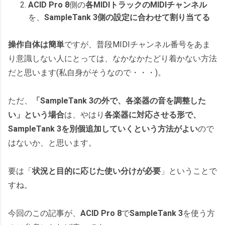
ACID Pro 8
側の
各MIDIトラックのMIDIチャンネル
を、
SampleTank 3側の設定に合わせて割り当てる
操作自体は簡単
ですが、普段MIDIチャンネル番号をあま
り意識しない人にとっては、なかなかたどり着かない方法
だと思います(私自身がそうなので・・・)。
ただ、
「SampleTank 3の外で、各楽器の音を調整した
い」という場合
は、やはり
各楽器に対応させる形で、
SampleTank 3を別個追加していくという方法がよい
ので
はないか、と思います。
要は「
状況と目的に応じた使い分けが必要
」ということで
すね。
今回のこの記事が、
ACID Pro 8
で
SampleTank 3
を使う方