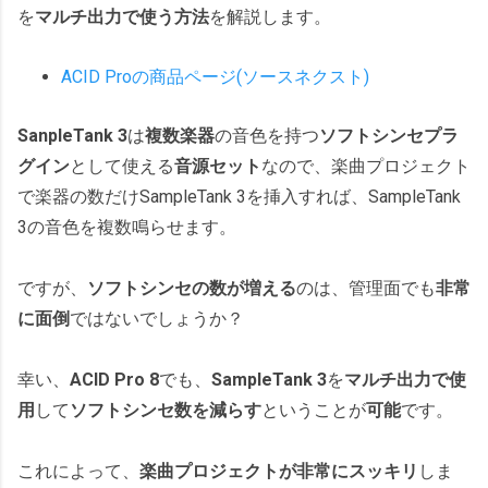
を
マルチ出力で使う方法
を解説します。
ACID Proの商品ページ(ソースネクスト)
SanpleTank 3
は
複数楽器
の音色を持つ
ソフトシンセプラ
グイン
として使える
音源セット
なので、楽曲プロジェクト
で楽器の数だけSampleTank 3を挿入すれば、SampleTank
3の音色を複数鳴らせます。
ですが、
ソフトシンセの数が増える
のは、管理面でも
非常
に面倒
ではないでしょうか？
幸い、
ACID Pro 8
でも、
SampleTank 3
を
マルチ出力で使
用
して
ソフトシンセ数を減らす
ということが
可能
です。
これによって、
楽曲プロジェクトが非常にスッキリ
しま