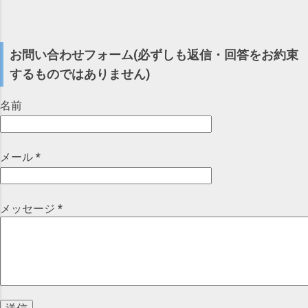
能性」を指摘されて 審査 落ち する 可能性
はごく少数のため、描画範囲から除外) これ
Telecaster US Pickups 3-Color Sunburst
など)や環境(構造、周囲状況等)は様々です
あり ( 対策 )「 括弧 」や「 バージョン名の
をみると、音楽系タグありの分布(下の方の
【池袋店】 posted with カエレバ イシバシ
し、 今回解析したテスト音源については、
ように思われそうな語 」の含まれた 商品名
グラフ)の方が、全体的に右(いいね数が高い
楽器 17ショップス Yahooショッピング
...
や タイトル を 極力避ける 「括弧」はバー
お問い合わせフォーム(必ずしも返信・回答をお約束
側)に寄っている、 つまり「 音楽系 ハッシ
Amazon 楽天市場 au PAY マーケット
ジョン名を示す際に一般的によく使われる
ュタグ を使った方が いいね数 が 上がりや
するものではありません)
(Wowma!) イシバシ楽器 現在 、この「
記号なので、このような審査落ちリスクを
すい 」傾向にあることがお分かりいただけ
Fender Exclusive Japan 」シリーズも 終了
回避するためには使わない方がよいでしょ
るかと思います。 インプレッション数(表示
名前
して「 Made in Japan Traditional 」シリーズ
う。 また「括弧」はなくとも、「バージョ
回数)についても大体似たような傾向です(後
となっている(ラインナップも変わっている)
ン名のように思われそうな語」が入ってい
ほどお伝えしますが)。 もっとも、一口に音
ので 、あくまで当時の情報 としてお読みい
ると、これまた審査落ちリスクが高まると
楽系ハッシュタグといっても、あまりにマ
メール
*
ただければ幸いです。 １．2016年当時の
思われますので、こちらも避けた方がよい
イナーなものだとここまで効果はないでし
Fender Japan後継テレキャスター ２．
かと思います。 それでは以下、詳しくみて
ょうし、 ハッシュタグなしでも、フォロワ
TL62-BとTL62-USの違い ３．TL62-US踏襲
いきましょう！ １．問題の経緯 ２．問題の
ーからよく見られて反応されているアカウ
モデルに決めた理由 ４．TL62-US踏襲モデ
メッセージ
*
原因と対策 ３．括弧付きのタイトルについ
ントであれば、そこまで低い数値にはなら
ルを買って良かったか? １．2016年当時の
て ３－１．...
ないでしょう。 ただ、特に見てくれるフォ
Fender Japan後継テレキャスター ナンバー
ロワーが少ないアカウントの場合、 よく賑
ガールで向井氏がジャキジャキ鳴らしてい
わっている ハッシュタグ をつけてツイート
たFender Japanのテレキャスター。 2年前
することで、 いいね数 、 インプレッショ
の2016年、ああいう感じの音が欲しいと思
ン数 (表示回数)を上げることが 期待 できる
い、Fender Japanのテレキャスターを入手