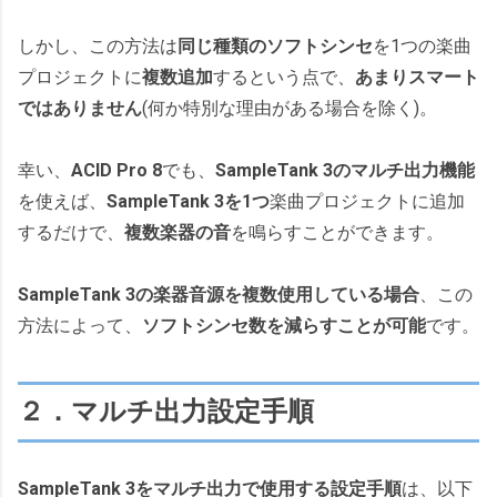
しかし、この方法は
同じ種類のソフトシンセ
を1つの楽曲
プロジェクトに
複数追加
するという点で、
あまりスマート
ではありません
(何か特別な理由がある場合を除く)。
幸い、
ACID Pro 8
でも、
SampleTank 3のマルチ出力機能
を使えば、
SampleTank 3を1つ
楽曲プロジェクトに追加
するだけで、
複数楽器の音
を鳴らすことができます。
SampleTank 3の楽器音源を複数使用している場合
、この
方法によって、
ソフトシンセ数を減らすことが可能
です。
２．マルチ出力設定手順
SampleTank 3をマルチ出力で使用する設定手順
は、以下