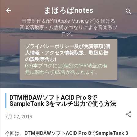
スキップしてメイン コンテンツに移動
まほろばnotes
音楽制作＆配信(Apple Musicなど)を続ける
音楽活動家・八雲橋かつなりによる音楽系ブ
ログ。
プライバシーポリシー及び免責事項(個
人情報・アクセス情報取扱、取扱広告
の説明等含む)
(※)本ブログには(個別の"PR"表記の有
無に関わらず)広告が含まれます。
DTM用DAWソフトACID Pro 8で
SampleTank 3をマルチ出力で使う方法
7月 02, 2019
今回は、
DTM
用
DAWソフト
ACID Pro 8
で
SampleTank 3