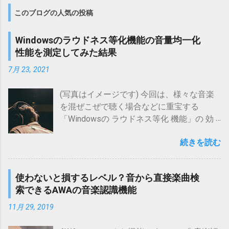
このブログの人気の投稿
Windowsのラウドネス等化機能の音量均一化
性能を測定してみた結果
7月 23, 2021
(写真はイメージです) 今回は、様々な音楽
を混ぜこぜで聴く場合などに重宝する
「Windowsの ラウドネス等化 機能」の 効
果 を 実測確認 してみた 結果 をお伝えしま
続きを読む
す。 ズバリ、 こんな方 に 特におススメの
内容 です。 Windowsの ラウドネス等化 機
能の 効果 を 知りたい 元来音量がばらばら
使わないと損するレベル？音から直接楽曲検
な曲を 均一音量 で 再生したい 音楽 ファイ
索できるAWAの音楽認識機能
ル は そのまま 音量均一再生したい 今回、
測定してみたところ、 以下の結論 を得られ
11月 29, 2019
ました。 ラウドネス等化 機能によって、大