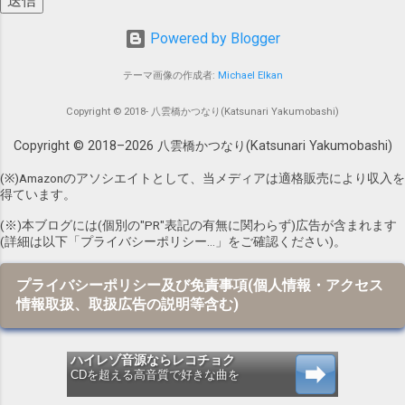
と言えそうです。 これは私も体感している
すべく、色々調べ始めました。 ナンバーガ
ことですが、今回調査してみて改めて数値
Powered by Blogger
ール時代に向井氏が使用していたFender
的に認識することができました。 ちなみ
Japanのテレキャスターの型番は、以下のテ
テーマ画像の作成者:
Michael Elkan
に、私がよく使っている音楽系ハッシュタ
レキャスター本「前略、テレキャスター
グは #DTM #DTMer #DTMerと繋がりたい
様」によると、 TL62 、 TL62-B 、 TL62B-
Copyright © 2018- 八雲橋かつなり(Katsunari Yakumobashi)
#音楽 #音楽好き #音楽のある生活 #音楽好
75TX であることがわかりました。 前略、
きと繋がりたい #音楽好きさんと繋がりた
Copyright © 2018–
2026
八雲橋かつなり(Katsunari Yakumobashi)
テレキャスタ-様 /〓出版社/ヴィンテ-ジ・
い #音楽好きな人と繋がりたい といったあ
ギタ-編集部 posted with カエレバ 楽天市場
(※)Amazonのアソシエイトとして、当メディアは適格販売により収入を
たりで...
Amazon Yahooショッピング au PAY マーケ
得ています。
ット(Wowma!) honto 紀伊國屋書店 ネットオ
(※)本ブログには(個別の"PR"表記の有無に関わらず)広告が含まれます
フ というわけで、これらの中から選ぼうと
(詳細は以下「プライバシーポリシー…」をご確認ください)。
思ったわけですが、すでに 2015年春 の時
点で神田商会による Fender Japanブランド
プライバシーポリシー及び免責事項(個人情報・アクセス
が終了 し、 Fender社の「Fe...
情報取扱、取扱広告の説明等含む)
ハイレゾ音源ならレコチョク
CDを超える高音質で好きな曲を
recochoku.jp