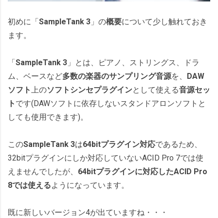
初めに「
SampleTank 3
」の
概要
について少し触れておき
ます。
「
SampleTank 3
」とは、ピアノ、ストリングス、ドラ
ム、ベースなど
多数の楽器のサンプリング音源
を、
DAW
ソフト
上の
ソフトシンセプラグイン
として使える
音源セッ
ト
です(DAWソフトに依存しないスタンドアロンソフトと
しても使用できます)。
この
SampleTank 3
は
64bitプラグイン対応
であるため、
32bitプラグインにしか対応していないACID Pro 7では使
えませんでしたが、
64bitプラグインに対応したACID Pro
8では使える
ようになっています。
既に新しいバージョン4が出ていますね・・・