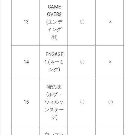
GAME
OVER2
13
(エンデ
〇
×
ィング
用)
ENGAGE
14
1 (ネーミ
〇
×
ング)
蜜の味
(ボブ・
15
ウィルソ
〇
〇
ンステー
ジ)
白いフラ