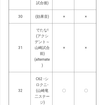
試合後)
30
(効果音)
×
×
でたな!
(アクシ
デント～
31
山崎試合
×
×
前)
(alternate
)
C62 -シ
ロクニ-
32
(山崎竜
〇
〇
二ステー
ジ)