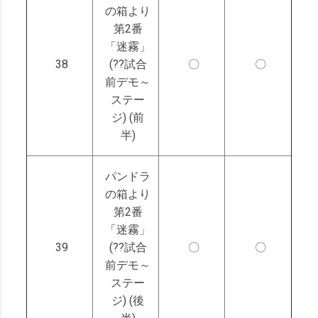
の箱より
第2番
「迷霧」
38
(??試合
〇
〇
前デモ～
ステー
ジ) (前
半)
パンドラ
の箱より
第2番
「迷霧」
39
(??試合
〇
〇
前デモ～
ステー
ジ) (後