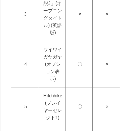
説3」(オ
ープニン
3
×
×
グタイト
ル) (英語
版)
ワイワイ
ガヤガヤ
4
(オプシ
〇
×
ョン表
示)
Hitchhike
(プレイ
5
〇
×
ヤーセレ
クト1)