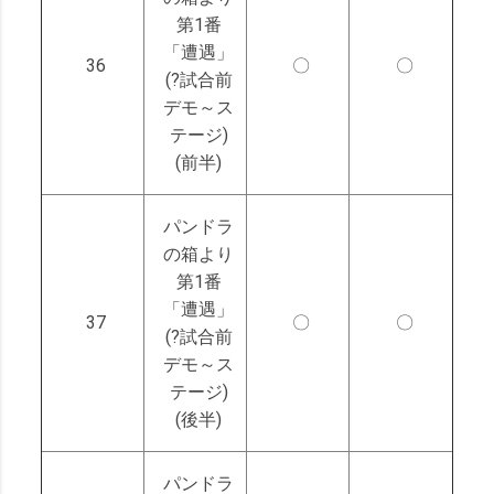
第1番
「遭遇」
36
〇
〇
(?試合前
デモ～ス
テージ)
(前半)
パンドラ
の箱より
第1番
「遭遇」
37
〇
〇
(?試合前
デモ～ス
テージ)
(後半)
パンドラ