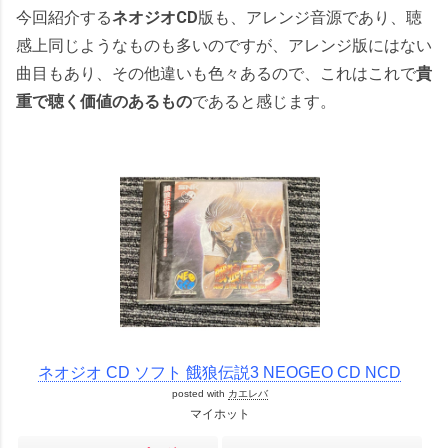
今回紹介する
ネオジオCD
版も、アレンジ音源であり、聴
感上同じようなものも多いのですが、アレンジ版にはない
曲目もあり、その他違いも色々あるので、これはこれで
貴
重で聴く価値のあるもの
であると感じます。
ネオジオ CD ソフト 餓狼伝説3 NEOGEO CD NCD
posted with
カエレバ
マイホット