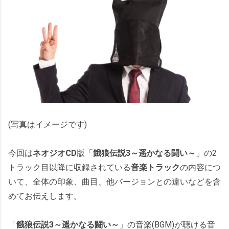
(写真はイメージです)
今回は
ネオジオCD
版「
餓狼伝説3～遥かなる闘い～
」の2
トラック目以降に収録されている
音楽トラック
の内容につ
いて、全体の印象、曲目、他バージョンとの違いなどを含
めてお伝えします。
「
餓狼伝説3～遥かなる闘い～
」の音楽(BGM)が聴ける音