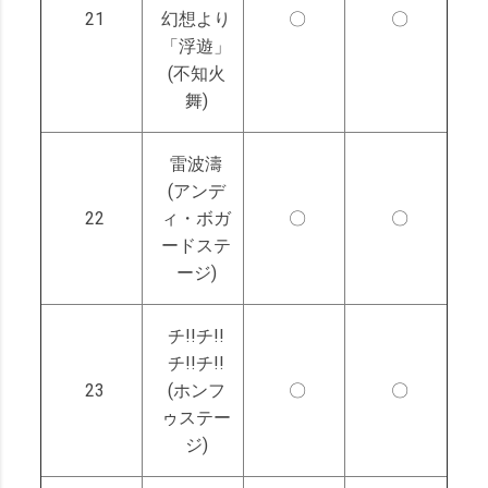
21
幻想より
〇
〇
「浮遊」
(不知火
舞)
雷波濤
(アンデ
22
ィ・ボガ
〇
〇
ードステ
ージ)
チ!!チ!!
チ!!チ!!
23
(ホンフ
〇
〇
ゥステー
ジ)