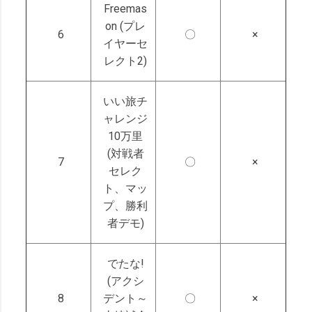
Freemas
on (プレ
6
〇
×
イヤーセ
レクト2)
いい旅チ
ャレンジ
10万里
(対戦者
7
〇
×
セレク
ト、マッ
プ、勝利
者デモ)
でたな!
(アクシ
8
デント～
〇
×