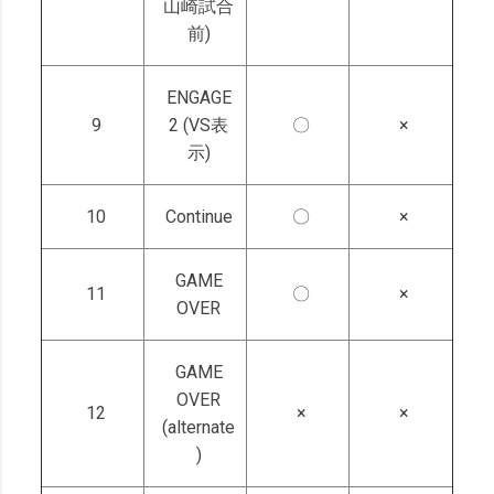
山崎試合
前)
ENGAGE
9
2 (VS表
〇
×
示)
10
Continue
〇
×
GAME
11
〇
×
OVER
GAME
OVER
12
×
×
(alternate
)