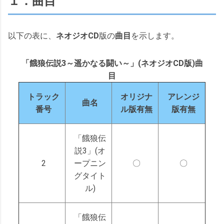
１．曲目
以下の表に、
ネオジオCD
版の
曲目
を示します。
「餓狼伝説3～遥かなる闘い～」(ネオジオCD版)曲
目
トラック
オリジナ
アレンジ
曲名
番号
ル版有無
版有無
「餓狼伝
説3」(オ
2
ープニン
〇
〇
グタイト
ル)
「餓狼伝