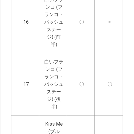
ンコ (フ
ランコ・
16
バッシュ
〇
×
ステー
ジ) (前
半)
白いフラ
ンコ (フ
ランコ・
17
バッシュ
〇
〇
ステー
ジ) (後
半)
Kiss Me
(ブル