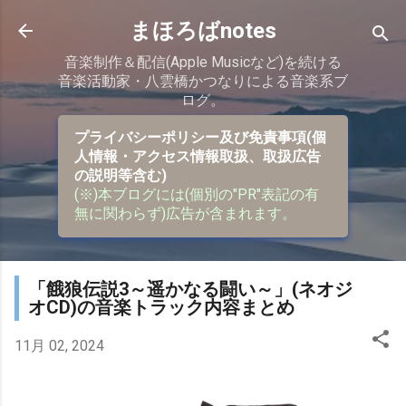
スキップしてメイン コンテンツに移動
まほろばnotes
音楽制作＆配信(Apple Musicなど)を続ける
音楽活動家・八雲橋かつなりによる音楽系ブ
ログ。
プライバシーポリシー及び免責事項(個
人情報・アクセス情報取扱、取扱広告
の説明等含む)
(※)本ブログには(個別の"PR"表記の有
無に関わらず)広告が含まれます。
「餓狼伝説3～遥かなる闘い～」(ネオジ
オCD)の音楽トラック内容まとめ
11月 02, 2024