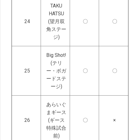
TAKU
HATSU
24
(望月双
〇
〇
角ステー
ジ)
Big Shot!
(テリ
25
ー・ボガ
〇
〇
ードステ
ージ)
あらいぐ
まギース
26
(ギース
〇
×
特殊試合
前)