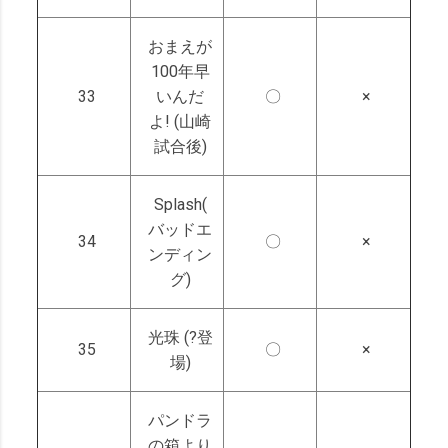
おまえが
100年早
33
いんだ
〇
×
よ! (山崎
試合後)
Splash(
バッドエ
34
〇
×
ンディン
グ)
光珠 (?登
35
〇
×
場)
パンドラ
の箱より