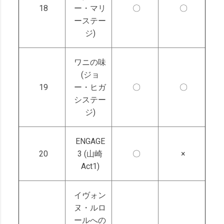
18
ー・マリ
〇
〇
ーステー
ジ)
ワニの味
(ジョ
19
ー・ヒガ
〇
〇
システー
ジ)
ENGAGE
20
3 (山崎
〇
×
Act1)
イヴォン
ヌ・ルロ
ールへの