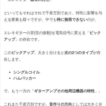
といってもそれはそれで千差万別であり、特性に影響を与
える要素も様々ですが、中でも
特に無視できない
のが、
エレキギターの音(弦の振動)を電気信号に変える「
ピック
アップ
」の存在です。
この
ピックアップ
、大きく分けると
次の2つのタイプ
が存
在します。
シングルコイル
ハムバッカー
で、もう一方の「
ギターアンプその他周辺機器の特性
」。
これまた千差万別ですが、
音作りの方向
としては大きく分