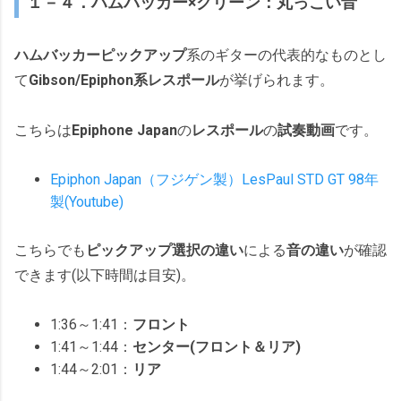
１－４．ハムバッカー×クリーン：丸っこい音
ハムバッカーピックアップ
系のギターの代表的なものとし
て
Gibson/Epiphon系レスポール
が挙げられます。
こちらは
Epiphone Japan
の
レスポール
の
試奏動画
です。
Epiphon Japan（フジゲン製）LesPaul STD GT 98年
製(Youtube)
こちらでも
ピックアップ
選択の違い
による
音の違い
が確認
できます(以下時間は目安)。
1:36～1:41：
フロント
1:41～1:44：
センター(フロント＆リア)
1:44～2:01：
リア