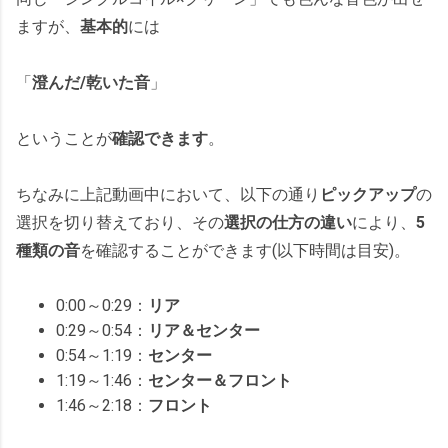
ますが、
基本的
には
「
澄んだ/乾いた音
」
ということが
確認できます
。
ちなみに上記動画中において、以下の通り
ピックアップ
の
選択を切り替えており、その
選択の仕方の違い
により、
5
種類の音
を確認することができます(以下時間は目安)。
0:00～0:29：
リア
0:29～0:54：
リア＆センター
0:54～1:19：
センター
1:19～1:46：
センター＆フロント
1:46～2:18：
フロント