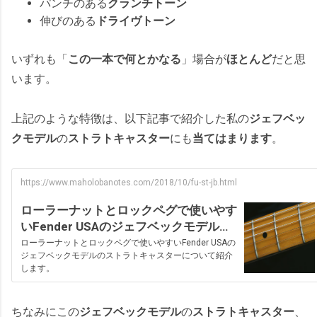
パンチのある
クランチトーン
伸びのある
ドライヴトーン
いずれも「
この一本で何とかなる
」場合が
ほとんど
だと思
います。
上記のような特徴は、以下記事で紹介した私の
ジェフベッ
クモデル
の
ストラトキャスター
にも
当てはまります
。
https://www.maholobanotes.com/2018/10/fu-st-jb.html
ローラーナットとロックペグで使いやす
いFender USAのジェフベックモデルス
トラト
ローラーナットとロックペグで使いやすいFender USAの
ジェフベックモデルのストラトキャスターについて紹介
します。
ちなみにこの
ジェフベックモデル
の
ストラトキャスター
、