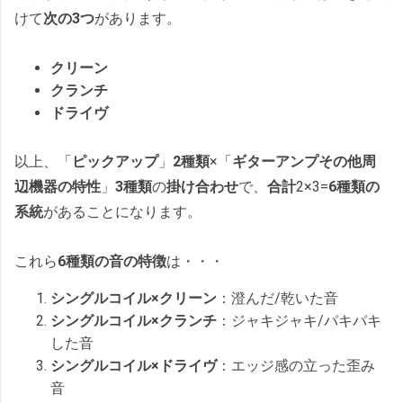
けて
次の3つ
があります。
クリーン
クランチ
ドライヴ
以上、「
ピックアップ
」
2種類
×「
ギターアンプその他周
辺機器の特性
」
3種類
の
掛け合わせ
で、
合計
2×3=
6種類の
系統
があることになります。
これら
6種類の音の特徴
は・・・
シングルコイル×クリーン
：澄んだ/乾いた音
シングルコイル×クランチ
：ジャキジャキ/パキパキ
した音
シングルコイル×ドライヴ
：エッジ感の立った歪み
音