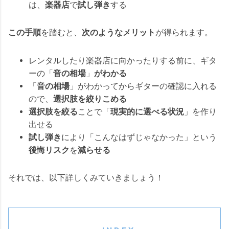
は、
楽器店
で
試し弾き
する
この手順
を踏むと、
次のようなメリット
が得られます。
レンタルしたり楽器店に向かったりする前に、ギタ
ーの「
音の相場
」
がわかる
「
音の相場
」がわかってからギターの確認に入れる
ので、
選択肢を絞りこめる
選択肢を絞る
ことで「
現実的に選べる状況
」を作り
出せる
試し弾き
により「こんなはずじゃなかった」という
後悔リスク
を
減らせる
それでは、以下詳しくみていきましょう！