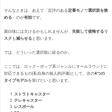
そんなときは、あえて「定評のある
定番モノ
で
選択肢を狭
める
」のが
有効
です。
面白味には欠けるかもしれませんが、
失敗して後悔するリ
スク
も
減らせる
と思います。
では、どういった選択肢に絞るのか。
ここでは、ロック～ポップ系ジャンルにオールラウンドに
対応できるもの(私自身の個人的評価)として、次の
4つの
タイプモデル
を挙げたいと思います。
ストラトキャスター
テレキャスター
レスポール