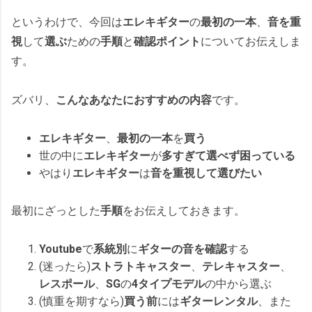
というわけで、今回は
エレキギター
の
最初の一本
、
音を重
視
して
選ぶ
ための
手順
と
確認ポイント
についてお伝えしま
す。
ズバリ、
こんなあなたにおすすめの内容
です。
エレキギター
、
最初の一本
を
買う
世の中に
エレキギター
が
多すぎて選べず困っている
やはり
エレキギター
は
音を重視して選びたい
最初にざっとした
手順
をお伝えしておきます。
Youtube
で
系統別
に
ギターの音を確認
する
(迷ったら)
ストラトキャスター
、
テレキャスター
、
レスポール
、
SG
の
4タイプモデル
の中から選ぶ
(慎重を期すなら)
買う前
には
ギターレンタル
、また