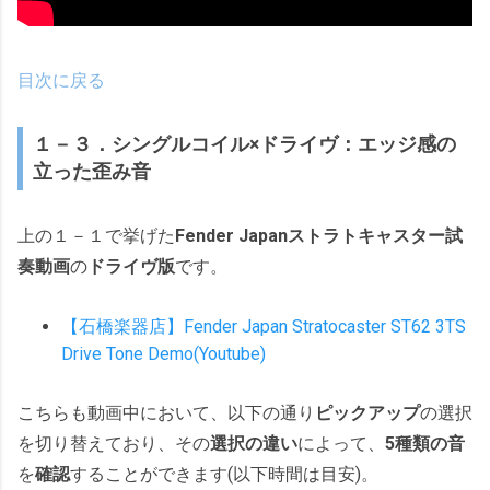
目次に戻る
１－３．シングルコイル×ドライヴ：エッジ感の
立った歪み音
上の１－１で挙げた
Fender Japan
ストラトキャスター
試
奏動画
の
ドライヴ版
です。
【石橋楽器店】Fender Japan Stratocaster ST62 3TS
Drive Tone Demo(Youtube)
こちらも動画中において、以下の通り
ピックアップ
の選択
を切り替えており、その
選択の違い
によって、
5種類の音
を
確認
することができます(以下時間は目安)。