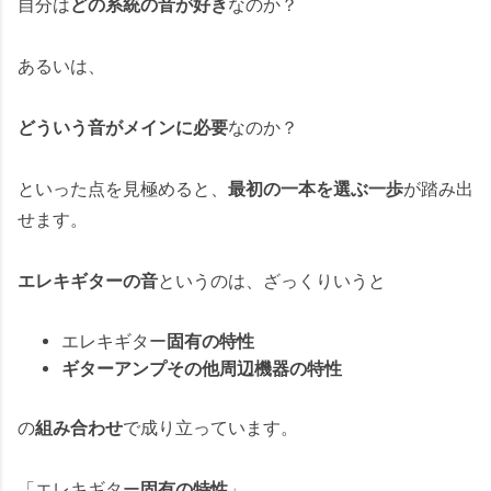
自分は
どの系統の音が好き
なのか？
あるいは、
どういう音がメインに必要
なのか？
といった点を見極めると、
最初の一本を選ぶ一歩
が踏み出
せます。
エレキギターの音
というのは、ざっくりいうと
エレキギター
固有の特性
ギターアンプその他周辺機器の特性
の
組み合わせ
で成り立っています。
「エレキギター
固有の特性
」