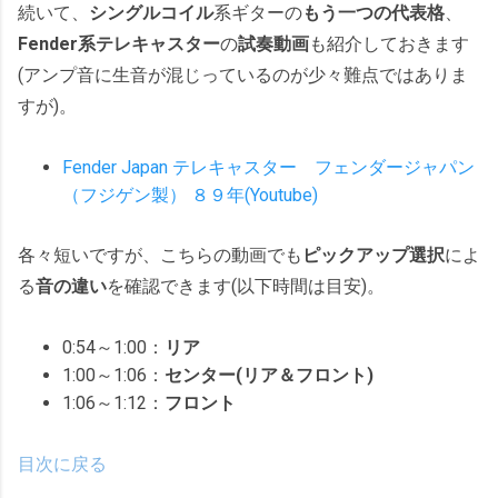
続いて、
シングルコイル
系ギターの
もう一つの代表格
、
Fender系テレキャスター
の
試奏動画
も紹介しておきます
(アンプ音に生音が混じっているのが少々難点ではありま
すが)。
Fender Japan テレキャスター フェンダージャパン
（フジゲン製） ８９年(Youtube)
各々短いですが、こちらの動画でも
ピックアップ選択
によ
る
音の違い
を確認できます(以下時間は目安)。
0:54～1:00：
リア
1:00～1:06：
センター(リア＆フロント)
1:06～1:12：
フロント
目次に戻る