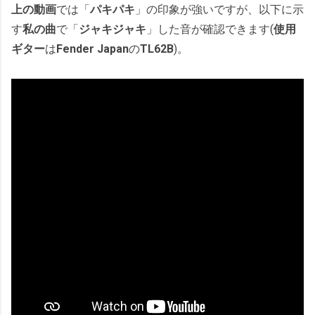
上の動画
では「
パキパキ
」の印象が強いですが、以下に示
す
私の曲
で「
ジャキジャキ
」した音が確認できます(
使用
ギター
は
Fender Japan
の
TL62B
)。