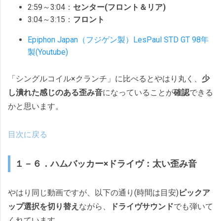
2:59～3:04：
センター(フロント＆リア)
3:04～3:15：
フロント
Epiphon Japan（フジゲン製）LesPaul STD GT 98年
製(Youtube)
「シングルコイル×クランチ」に比べるとやはり丸く、
少
し潰れた感じのある歪み音
になっていることが
確認
できる
かと思います。
目次に戻る
１－６．ハムバッカー×ドライヴ：太い歪み音
やはり同じ動画ですが、以下の通り(時間は目安)
ピックア
ップ
選択を切り替え
ながら、
ドライヴサウンド
でも弾いて
くれています。