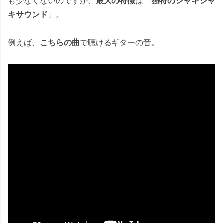
も少なくないのですが、
最大の特徴
は「
独特のジャキジャ
キサウンド
」。
例えば、
こちらの曲
で聴けるギターの音。