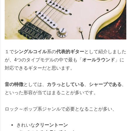
１で
シングルコイル
系の
代表的ギター
として紹介しました
が、4つのタイプモデルの中で最も「
オールラウンド
」に
対応できるギターだと思います。
音の特徴
としては、
カラっとしている
、
シャープである
、
といった形容が当てはまることが多いです。
ロック～ポップ系ジャンルで必要となることが多い、
きれいな
クリーントーン